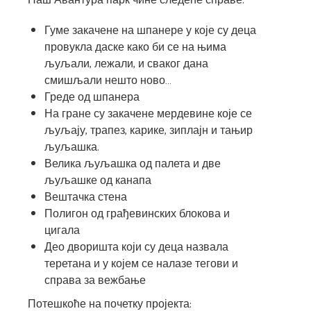
Наш Авантура парк чине следеће справе:
Гуме закачене на шпанере у које су деца
провукла даске како би се на њима
љуљали, лежали, и сваког дана
смишљали нешто ново…
Греде од шпанера
На гране су закачене мердевине које се
љуљају, трапез, карике, зиплајн и тањир
љуљашка.
Велика љуљашка од палета и две
љуљашке од канапа
Вештачка стена
Полигон од грађевинских блокова и
цигала
Део дворишта који су деца назвала
теретана и у којем се налазе тегови и
справа за вежбање
Потешкоће на почетку пројекта: