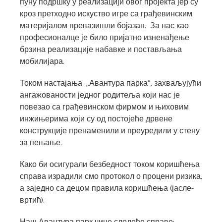
пуну подршку у реализацији овог пројекта јер су
кроз претходно искуство игре са грађевинским
материјалом превазишли бојазан. За нас као
професионалце је било пријатно изненађење
брзина реализације набавке и постављања
мобилијара.
Током настајања ,,Авантура парка“, захваљујући
ангажованости једног родитеља који нас је
повезао са грађевинском фирмом и њиховим
инжињерима који су од постојеће дрвене
конструкције пренаменили и преуредили у стену
за пењање.
Како би осигурали безбедност током коришћења
справа израдили смо протокол о процени ризика,
а заједно са децом правила коришћења (јасле-
вртић).