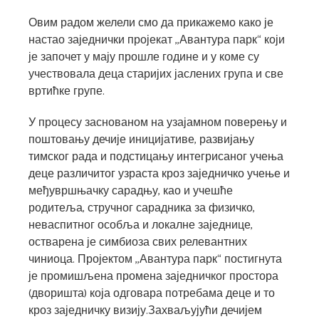
Овим радом желели смо да прикажемо како је
настао заједнички пројекат ,,Авантура парк“ који
је започет у мају прошле године и у коме су
учествовала деца старијих јаслених група и све
вртићке групе.
У процесу заснованом на узајамном поверењу и
поштовању дечије иницијативе, развијању
тимског рада и подстицању интегрисаног учења
деце различитог узраста кроз заједничко учење и
међувршњачку сарадњу, као и учешће
родитеља, стручног сарадника за физичко,
неваспитног особља и локалне заједнице,
остварена је симбиоза свих релевантних
чиниоца. Пројектом ,,Авантура парк“ постигнута
је промишљена промена заједничког простора
(дворишта) која одговара потребама деце и то
кроз заједничку визију.Захваљујући дечијем