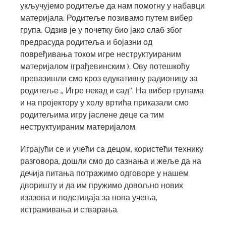
укључујемо родитеље да нам помогну у набавци
материјала. Родитеље позивамо путем вибер
група. Одзив је у почетку био јако слаб због
предрасуда родитеља и бојазни од
повређивања током игре неструктуираним
материјалом (грађевинским ). Ову потешкоћу
превазишли смо кроз едукативну радионицу за
родитеље ,, Игре некад и сад“. На вибер групама
и на пројектору у холу вртића приказали смо
родитељима игру јаслене деце са тим
неструктуираним материјалом.
Играјући се и учећи са децом, користећи технику
разговора, дошли смо до сазнања и жеље да на
дечија питања потражимо одговоре у нашем
дворишту и да им пружимо довољно нових
изазова и подстицаја за нова учења,
истраживања и стварања.