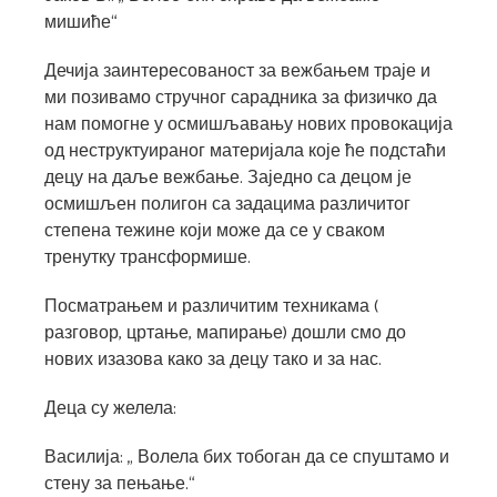
мишиће“
Дечија заинтересованост за вежбањем траје и
ми позивамо стручног сарадника за физичко да
нам помогне у осмишљавању нових провокација
од неструктуираног материјала које ће подстаћи
децу на даље вежбање. Заједно са децом је
осмишљен полигон са задацима различитог
степена тежине који може да се у сваком
тренутку трансформише.
Посматрањем и различитим техникама (
разговор, цртање, мапирање) дошли смо до
нових изазова како за децу тако и за нас.
Деца су желела:
Василија: „ Волела бих тобоган да се спуштамо и
стену за пењање.“