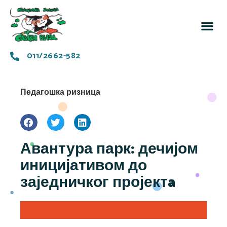
За 
Заједн
011/2662-582
Педагошка ризница
Авантура парк: дечијом
иницијативом до
заједничког пројектa