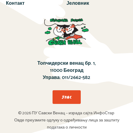
Контакт
Јеловник
Топчидерски венац бр. 1,
11000 Београд
Управа:
011/2662-582
Упис
© 2026 ПУ Савски Венац – израда сајта ИнфоСтар
Овде преузмите oдлуку о одређивању лица за заштиту
података о личности