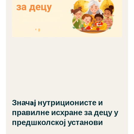
Значaj нутриционисте и
правилне исхране за децу у
предшколској установи