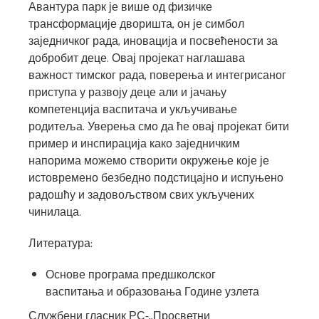
Авантура парк је више од физичке
трансформације дворишта, он је симбол
заједничког рада, иновација и посвећености за
добробит деце. Овај пројекат наглашава
важност тимског рада, поверења и интегрисаног
приступа у развоју деце али и јачању
компетенција васпитача и укључивање
родитеља. Уверења смо да ће овај пројекат бити
пример и инспирација како заједничким
напорима можемо створити окружење које је
истовремено безбедно подстицајно и испуњено
радошћу и задовољством свих укључених
чинилаца.
Литература:
Основе програма предшколског
васпитања и образовања Године узлета
Службени гласник РС-,,Просветни