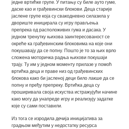
једне вртићке групе. У питању су биле ауто гуме,
даске као и грађевински блокови. Деца старије
јаслене групе која су свакодневно силазила у
двориште иницирала су игру прављења
препрека од расположивих гума и дасака. У
једном тренутку њихова заинтересованост се
окреће ка грађевинским блоковима на које они
покушавају да се попну. Пошто је то за њих врло
сложена моторичка радња њихови покушаји
трају. Ту им у једном моменту прилазе у помоћ
вртићка деца и праве низ од грађевинских
блокова како би јасленој деци било лакше да се
попну и пређу препреку. Вртићка деца су
проширивала своја искуства истражујући начине
како могу да унапреде игру и реализују задатке
које су сами поставили.
Из тога се изродила дечија иницијатива за
градњом међутим у недостатку ресурса