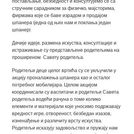
постављање, безбедност и консултујемо се са
стручним сарадником за физичко, мајсторима,
фирмама које се баве израдом и продајом
шпанера (једна од њих нам и поклања један
шпанер).
Дечије идеје, размена искуства, консултације и
истраживање су представљене родитељима на
проширеном Савету родитеља.
Родитељи деце целог вртића су се укључили у
акцију проналажења шпанера као и осталог
потребног мобилијара. Целом акцијом
координисали су васпитачи и родитељи Савета
родитеља водећи рачуна о томе колико
елементи и материјали које уносимо подржавају
вредност игре, отвореност, безбедан изазов,
изненађење и различиту врсту искуства.
Родитељи исказују задовољство и пружају нам