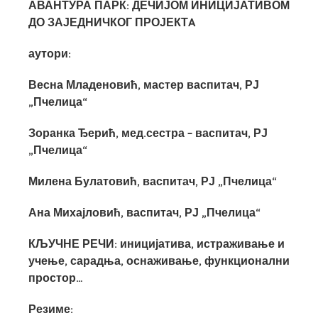
АВАНТУРА ПАРК: ДЕЧИЈОМ ИНИЦИЈАТИВОМ
ДО ЗАЈЕДНИЧКОГ ПРОЈЕКТ
A
аутори:
Весна Младеновић, мастер васпитач, РЈ
„Пчелица“
Зоранка Ђерић, мед.сестра – васпитач, РЈ
„Пчелица“
Милена Булатовић, васпитач, РЈ „Пчелица“
Ана Михајловић, васпитач, РЈ „Пчелица“
КЉУЧНЕ РЕЧИ: иницијатива, истраживање и
учење, сарадња,
оснаживање,
функционални
простор…
Резиме: