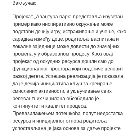
Закључак:
Пројекат ,,Авантура парк“ представља изузетан
пример како инспиративно окружење може
подстаћи дечију игру, истраживање и учење, како
сарадња између деце, родитеља, васпитача и
локалне заједнице може довести до значајних
промена у у образовном процесу. Кроз овај
пројекат од оскудних ресурса дошли смо до
функционалног простора који подстиче целовит
развој детета. Успешна реализација је показала
да је дечија иницијатива кључ за креирање
смислених активности, а укључивање свих
релевантних чинилаца обезбедило је
континуитет и квалитет процеса.
Превазилажењем потешкоћа, попут недостатка
ресурса и иницијалног отпора родитеља,
успостављана је јака основа за даље пројекте.