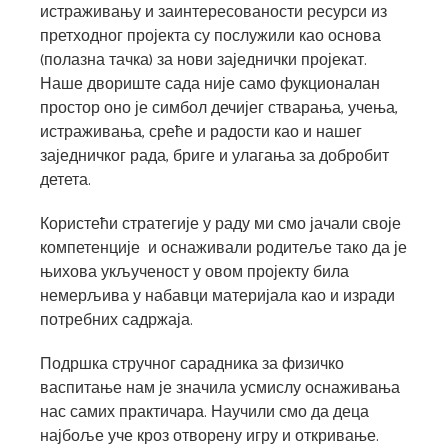
истраживању и заинтересованости ресурси из
претходног пројекта су послужили као основа
(полазна тачка) за нови заједнички пројекат.
Наше двориште сада није само фукционалан
простор оно је симбол дечијег стварања, учења,
истраживања, среће и радости као и нашег
заједничког рада, бриге и улагања за добробит
детета.
Користећи стратегије у раду ми смо јачали своје
компетенције и оснаживали родитеље тако да је
њихова укљученост у овом пројекту била
немерљива у набавци материјала као и изради
потребних садржаја.
Подршка стручног сарадника за физичко
васпитање нам је значила усмислу оснаживања
нас самих практичара. Научили смо да деца
најбоље уче кроз отворену игру и откривање.