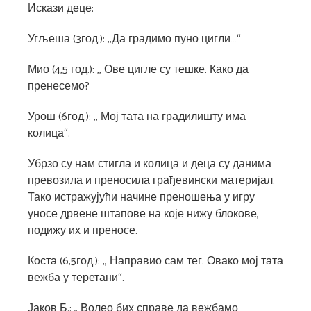
Искази деце:
Угљеша (3год.): ,,Да градимо пуно цигли…“
Мио (4,5 год.): ,, Ове цигле су тешке. Како да
пренесемо?
Урош (6год.): ,, Мој тата на градилишту има
колица“.
Убрзо су нам стигла и колица и деца су данима
превозила и преносила грађевински материјал.
Тако истражујући начине преношења у игру
уносе дрвене штапове на које нижу блокове,
подижу их и преносе.
Коста (6,5год.): ,, Направио сам тег. Овако мој тата
вежба у теретани“.
Јаков Б.: „ Волео бих справе да вежбамо