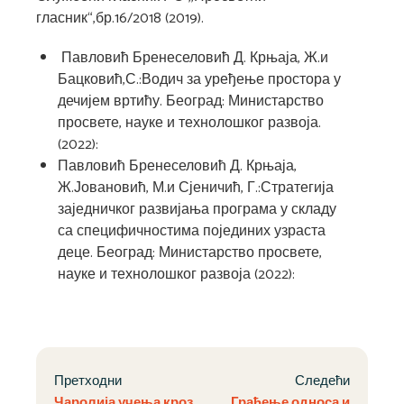
гласник“,бр.16/2018 (2019).
Павловић Бренеселовић Д. Крњаја, Ж.и
Бацковић,С.:Водич за уређење простора у
дечијем вртићу. Београд: Министарство
просвете, науке и технолошког развоја.
(2022):
Павловић Бренеселовић Д. Крњаја,
Ж.Јовановић, М.и Сјеничић, Г.:Стратегија
заједничког развијања програма у складу
са специфичностима појединих узраста
деце. Београд: Министарство просвете,
науке и технолошког развоја (2022):
Претходни
Следећи
Чаролија учења кроз
Грађење односа и