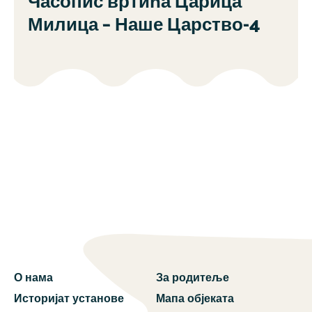
Часопис вртића Царица
Милица – Наше Царство-4
О нама
За родитеље
Историјат установе
Мапа објеката