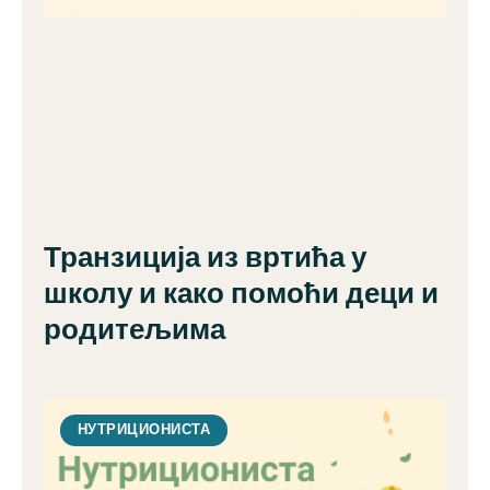
Транзиција из вртића у
школу и како помоћи деци и
родитељима
НУТРИЦИОНИСТА