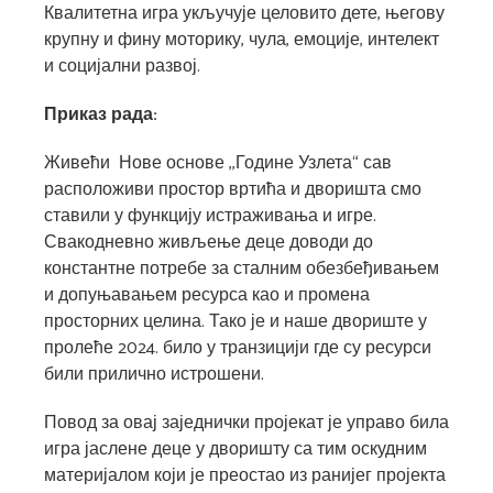
Квалитетна игра укључује целовито дете, његову
крупну и фину моторику, чула, емоције, интелект
и социјални развој.
Приказ рада:
Живећи Нове основе ,,Године Узлета“ сав
расположиви простор вртића и дворишта смо
ставили у функцију истраживања и игре.
Свакодневно живљење деце доводи до
константне потребе за сталним обезбеђивањем
и допуњавањем ресурса као и промена
просторних целина. Тако је и наше двориште у
пролеће 2024. било у транзицији где су ресурси
били прилично истрошени.
Повод за овај заједнички пројекат је управо била
игра јаслене деце у дворишту са тим оскудним
материјалом који је преостао из ранијег пројекта