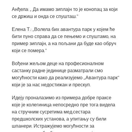
Анђела: „ Да имамо зиплајн то је конопац за који
се држиш и онда се спушташ.“
Елена Т.: „Волела бих авантура парк у којем ће
бити пуно справа да се пењемо и спуштамо, на
пример зиплајн, а на пољани да буде као обруч
који се помера.“
Вођени жељом деце на професионалном
састанку радне јединице разматрали смо
могућности како да реализујемо ,,Авантура парк“
који је за нас недостижан и прескуп.
Идеју проналазимо из примера добре праксе
које је колегиница непосредно пре тога видела
на стручним сусретима мед.сестара
предшколских установа, а упитању су били
шпанери. Истражујемо могућности за