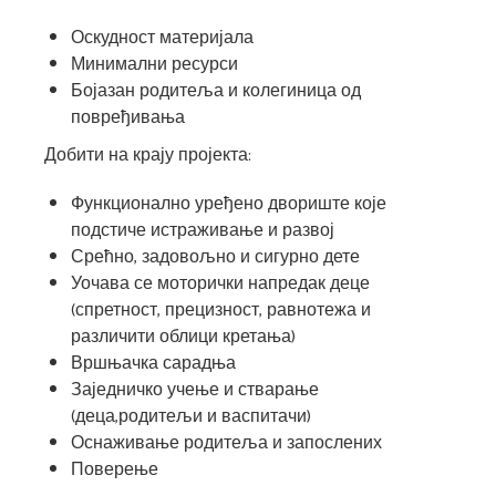
Оскудност материјала
Минимални ресурси
Бојазан родитеља и колегиница од
повређивања
Добити на крају пројекта:
Функционално уређено двориште које
подстиче истраживање и развој
Срећно, задовољно и сигурно дете
Уочава се моторички напредак деце
(спретност, прецизност, равнотежа и
различити облици кретања)
Вршњачка сарадња
Заједничко учење и стварање
(деца,родитељи и васпитачи)
Оснаживање родитеља и запослених
Поверење