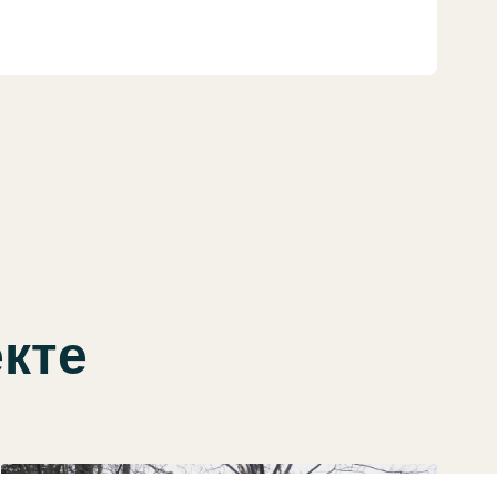
екте
ЈАСЛЕ