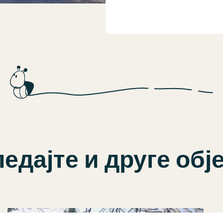
едајте и друге обј
ВРТИЋИ