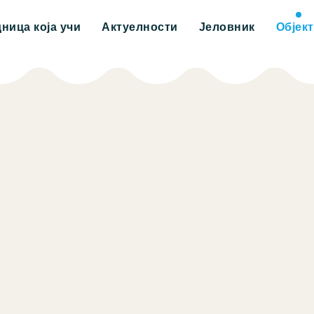
дница која учи
Актуелности
Јеловник
Објек