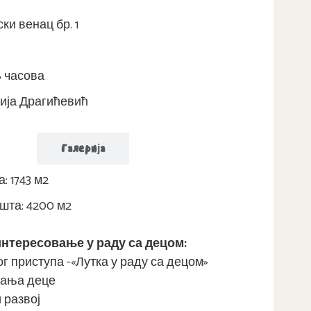
ки венац бр. 1
8 часова
ија Драгићевић
ије
Галерија
: 1743 м2
та: 4200 м2
нтересовање у раду са децом:
г приступа -«Лутка у раду са децом»
вања деце
 развој