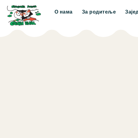
О нама
За родитеље
Заје