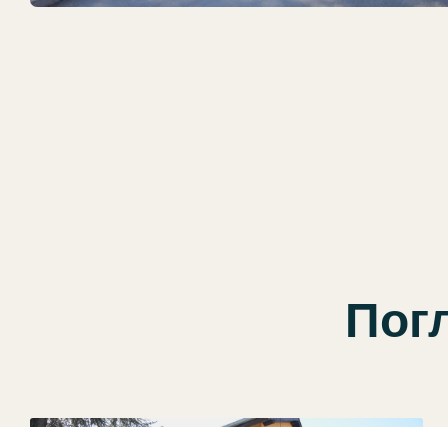
Погл
ВРТИЋИ