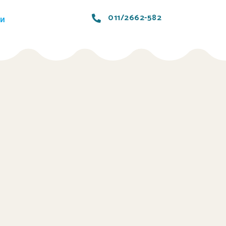
011/2662-582
ти