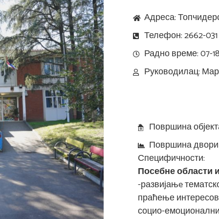
Адреса: Топчидерс
Телефон: 2662-031
Радно време: 07-1
Руководилац: Мар
Додатне информац
Површина објекта
Површина двориш
Специфичности:
Посебне области и
-развијањe тематско
праћење интересо
социо-емоционални