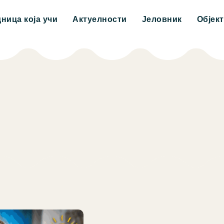
дница која учи
Актуелности
Јеловник
Објек