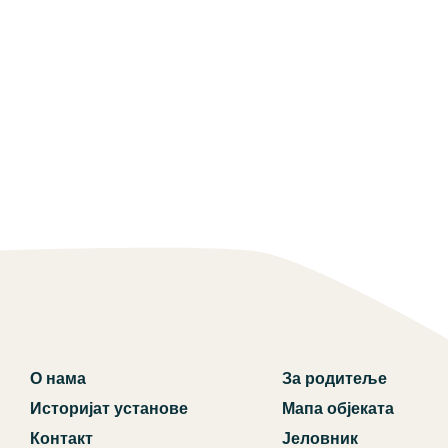
О нама
За родитеље
Историјат установе
Мапа објеката
Контакт
Јеловник