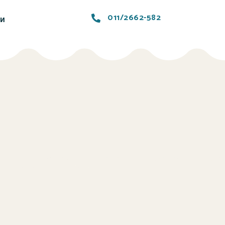
011/2662-582
ти