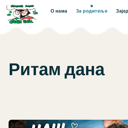
О нама
За родитеље
Заје
Ритам дана