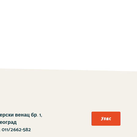
рски венац бр. 1,
Упис
Београд
:
011/2662-582