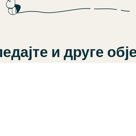
едајте и друге обј
ВРТИЋИ