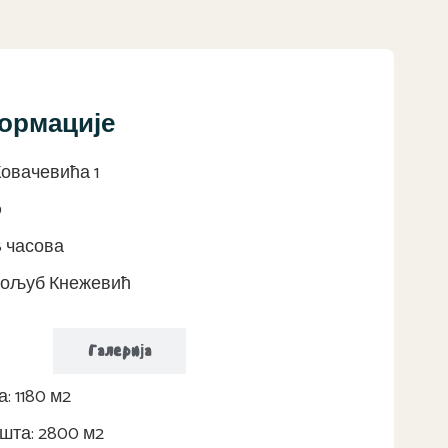
ормације
овачевића 1
9
8 часова
рољуб Кнежевић
ије
Галерија
: 1180 м2
та: 2800 м2