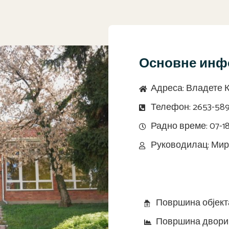
Основне инф
Адреса: Владете К
Телефон: 2653-58
Радно време: 07-1
Руководилац: Ми
Додатне информац
Површина објекта
Површина двориш