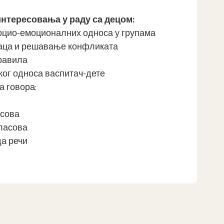
нтересовања у раду са децом:
оцио-емоционалних односа у групама
аца и решавање конфликата
равила
ог односа васпитач-дете
а говора:
асова
ласова
а речи