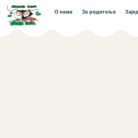
О нама
За родитеље
Заје