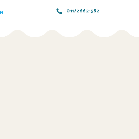
011/2662-582
ти