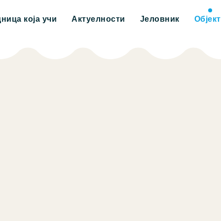
дница која учи
Актуелности
Јеловник
Објек