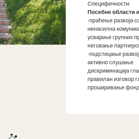
Специфичности:
Посебне области и
-праћење развоја с
ненасилна комуник
усвајање групних п
неговање партнерск
-подстицање развој
активно слушање
дискриминација гл
правилан изговор г
проширивање фонд