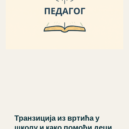
Транзиција из вртића у
школу и како помоћи деци