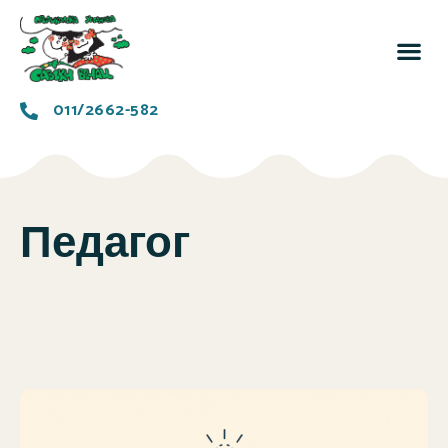
За 
Заједн
011/2662-582
Педагог