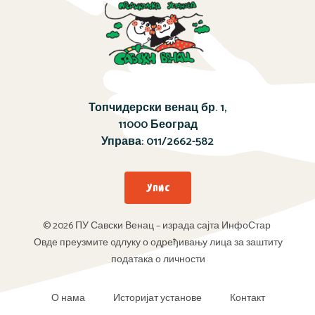
Топчидерски венац бр. 1,
11000 Београд
Управа:
011/2662-582
Упис
© 2026 ПУ Савски Венац – израда сајта ИнфоСтар
Овде преузмите oдлуку о одређивању лица за заштиту
података о личности
О нама
Историјат установе
Контакт