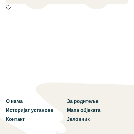
О нама
За родитеље
Историјат установе
Мапа објеката
Контакт
Јеловник