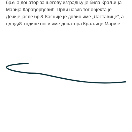
бр.6, а донатор за његову изградњу је била Краљица
Марија Карађорђевић. Први назив тог објекта је
Дечије јасле бр.8. Касније је добио име „Ластавице“, а
од 1998. године носи име донатора Краљице Марије.