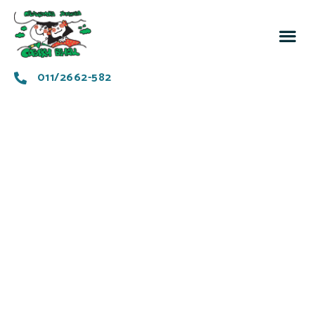
За 
Заједн
011/2662-582