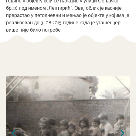
године у објекту који се налазио у улици Сењачкој
бр.46 под именом „Лептирић“. Овај облик је касније
прерастао у петодневни и мењао је објекте у којима је
реализован до 31.08.2015 године када је угашен јер
више није било потребе.