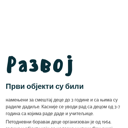
Развоj
Први објекти су били
намењени за смештај деце до 3 године и са њима су
радиле дадиље. Касније се уводи рад са децом од 3-7
година са којима раде даде и учитељице.
Петодневни боравак деце организован је од 1964.