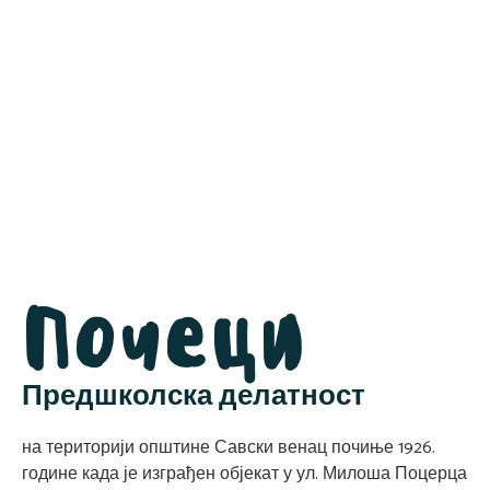
Почеци
Предшколска делатност
на територији општине Савски венац почиње 1926.
године када је изграђен објекат у ул. Милоша Поцерца