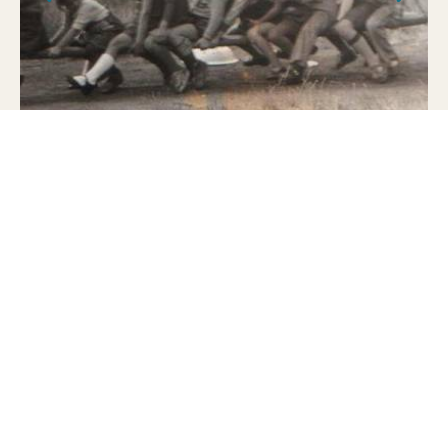
се ширила у складу са потребама житеља
општине и града и у складу са тим, богатио се
обим делатности Установе новим облицима
рада.
Од 1982. год. Установа организује васпитно
образовни рад са децом на болничком лечењу и
тиме се васпитачи уводе у здравствене