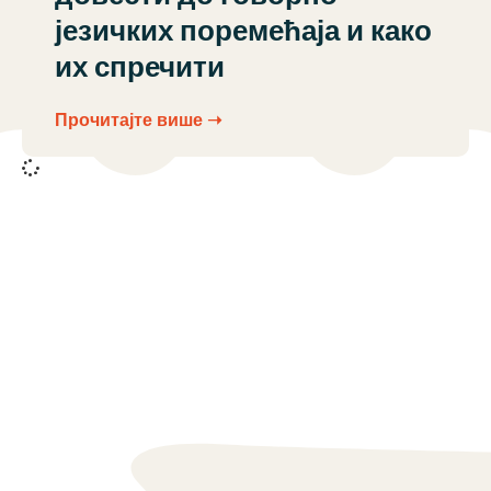
језичких поремећаја и како
их спречити
Прочитајте више ➝