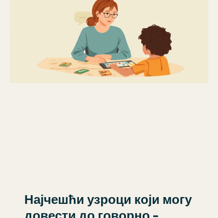
Најчешћи узроци који могу
довести до говорно –