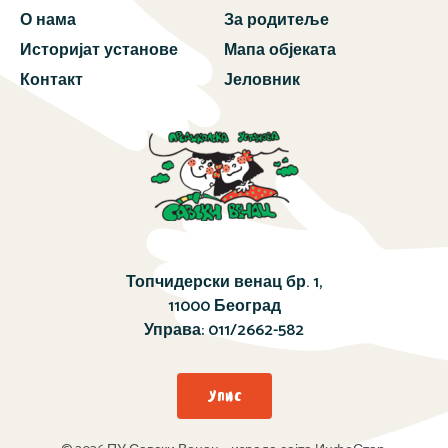
О нама
За родитеље
Историјат установе
Мапа објеката
Контакт
Јеловник
Топчидерски венац бр. 1,
11000 Београд
Управа:
011/2662-582
Упис