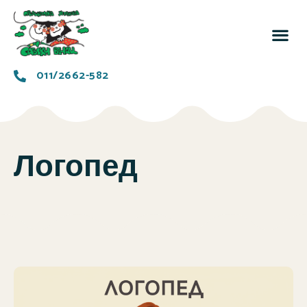
За 
Заједн
011/2662-582
Логопед