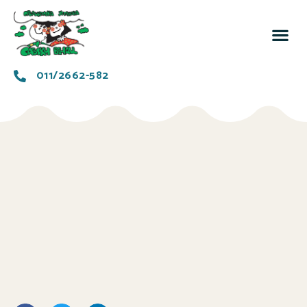
За 
Заједн
011/2662-582