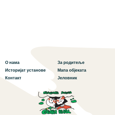
О нама
За родитеље
Историјат установе
Мапа објеката
Контакт
Јеловник