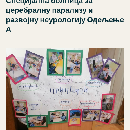
Специјална болница за
церебралну парализу и
развојну неурологију Одељење
А