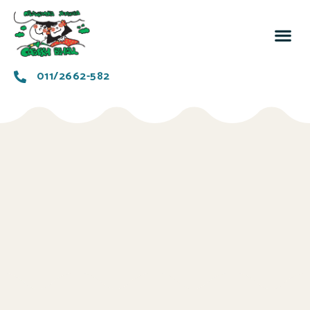
За 
Заједн
011/2662-582