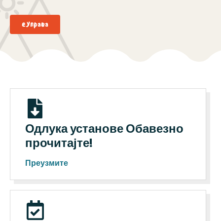
еУправa
Одлука установе Обавезно
прочитајте!
Преузмите