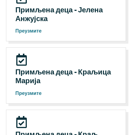
Примљена деца - Јелена
Анжујска
Преузмите
Примљена деца - Краљица
Марија
Преузмите
Примљена деца - Краљ