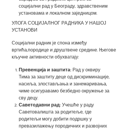
социјални рад у Београду, здравственим
установама и локалном заједницом.
УЛОГА СОЦИЈАЛНОГ РАДНИКА У НАШОЈ
УСТАНОВИ
Социјални радник је спона између
вртића,породице и друштвене средине. Његове
кључне активности обухватају:
Превенција и заштита:
Рад у оквиру
Тима за заштиту деце од дискриминације,
насиља, злостављања и занемаривања,
чиме осигуравамо безбедно окружење за
сву децу.
Саветодавни рад:
Учешће у раду
Саветовалишта за родитеље, где
родитељи могу добити подршку у
превазилажењу породичних и развојних