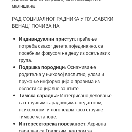
малишана.
РАД СОЦИЈАЛНОГ РАДНИКА У ПУ ,,САВСКИ
ВЕНАЦ“ ПОЧИВА НА :
Индивидуални приступ:
праћење
потреба сваког детета појединачно, са
посебним фокусом на децу из осетљивих
група.
Подршка породици:
Оснаживање
родитеља у њиховој васпитној улози и
пружање информација о правима из
области социјалне заштите.
Тимска сарадња:
Интегрисано деловање
са стручним сарадницима- педагогом,
психологом и логопедом кроз стручне
тимове установе.
Интерсекторска повезаност
: Акривна
сарадња са Градским центром за