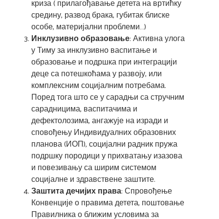
криза ( прилагођавање детета на вртићку
средину, развод брака, губитак блиске
особе, материјални проблеми…)
Инклузивно образовање
: Активна улога
у Тиму за инклузивно васпитање и
образовање и подршка при интеграцији
деце са потешкоћама у развоју, или
комплексним социјалним потребама.
Поред тога што се у сарадњи са стручним
сарадницима, васпитачима и
дефектолозима, ангажује на изради и
сповођењу Индивидуалних образовних
планова (ИОП), социјални радник пружа
подршку породици у прихватању изазова
и повезивању са ширим системом
социјалне и здравствене заштите.
Заштита дечијих права
: Спровођење
Конвенције о правима детета, поштовање
Правилника о ближим условима за