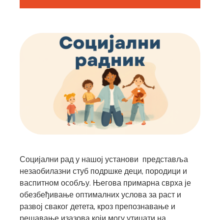
Социјални рад у нашој установи представља
незаобилазни стуб подршке деци, породици и
васпитном особљу. Његова примарна сврха је
обезбеђивање оптималних услова за раст и
развој сваког детета, кроз препознавање и
решавање изазова који могу утицати на