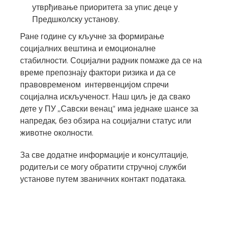
утврђивање приоритета за упис деце у
Предшколску установу.
Ране године су кључне за формирање
социјалних вештина и емоционалне
стабилности. Социјални радник помаже да се на
време препознају фактори ризика и да се
правовременом интервенцијом спречи
социјална искљученост. Наш циљ је да свако
дете у ПУ ,,Савски венац“ има једнаке шансе за
напредак, без обзира на социјални статус или
животне околности.
За све додатне информације и консултације,
родитељи се могу обратити стручној служби
установе путем званичних контакт података.