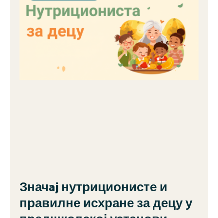
Значaj нутриционисте и
правилне исхране за децу у