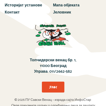
Историјат установе
Мапа објеката
Контакт
Јеловник
Топчидерски венац бр. 1,
11000 Београд
Управа:
011/2662-582
Упис
© 2026 ПУ Савски Венац – израда сајта ИнфоСтар
Овде преузмите oдлуку о одређивању лица за заштиту