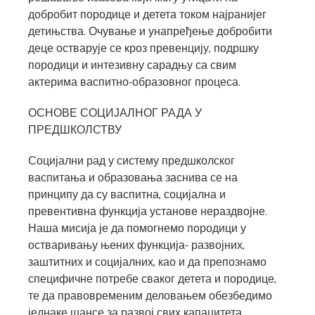
добробит породице и детета током најранијег
детињства. Очување и унапређење добробити
деце остварује се кроз превенцију, подршку
породици и интезивну сарадњу са свим
актерима васпитно-образовног процеса.
ОСНОВЕ СОЦИЈАЛНОГ РАДА У
ПРЕДШКОЛСТВУ
Социјални рад у систему предшколског
васпитања и образовања заснива се на
принципу да су васпитна, социјална и
превентивна функција установе нераздвојне.
Наша мисија је да помогнемо породици у
остваривању њених функција- развојних,
заштитних и социјалних, као и да препознамо
специфичне потребе сваког детета и породице,
те да правовременим деловањем обезбедимо
једнаке шансе за развој свих капацитета