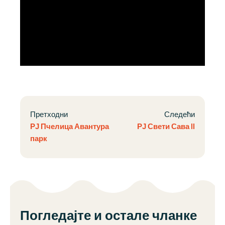
Претходни
Следећи
РЈ Пчелица Авантура
РЈ Свети Сава II
парк
Погледајте и остале чланке