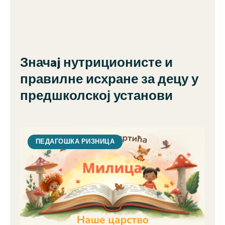
Значaj нутриционисте и
правилне исхране за децу у
предшколској установи
ПЕДАГОШКА РИЗНИЦА