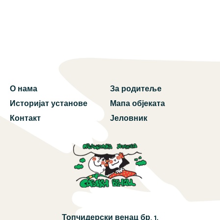
О нама
За родитеље
Историјат установе
Мапа објеката
Контакт
Јеловник
Топчидерски венац бр. 1,