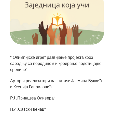
“ Олимпијске игре“ развијање пројекта кроз
сарадњу са породицом и креирање подстицајне
средине“
Аутор и реализатори васпитачи:Јасмина Буквић
и Ксенија Гавриловић
РЈ „Принцеза Оливера“
ПУ „Савски венац“