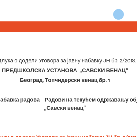
лука о додели Уговора за јавну набавку ЈН бр. 2/2018.
ПРЕДШКОЛСКА УСТАНОВА „САВСКИ ВЕНАЦ“
Београд, Топчидерски венац бр. 1
– набавка радова – Радови на текућем одржавању о
„Савски венац“