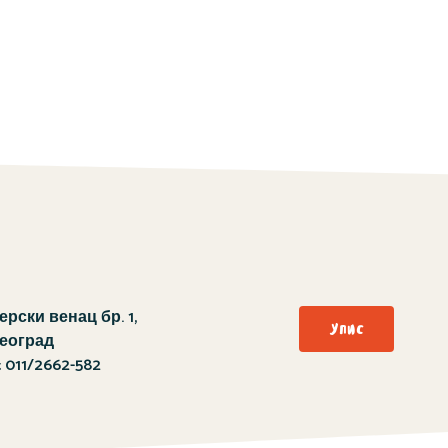
рски венац бр. 1,
Упис
Београд
:
011/2662-582