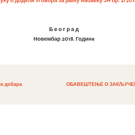
уку о додели Уговора за
јавну набавку ЈН бр. 2/201
Б е о г р а д
Новембар 2018. Годин
e
ке добара
ОБАВЕШТЕЊЕ О ЗАКЉУЧЕ