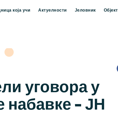
дница која учи
Актуелности
Јеловник
Објек
ли уговора у
е набавке – ЈН