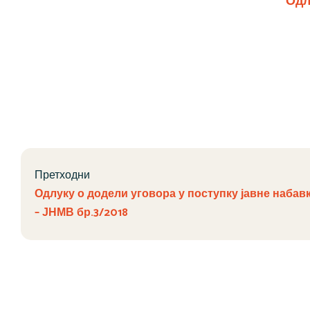
Одл
Претходни
Одлуку о додели уговора у поступку јавне набав
– ЈНМВ бр.3/2018