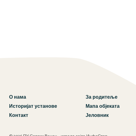
О нама
За родитеље
Историјат установе
Мапа објеката
Контакт
Јеловник