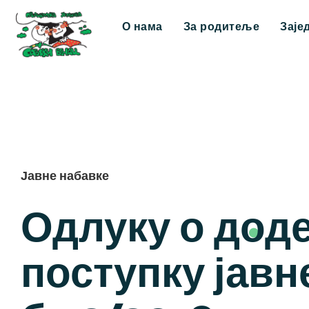
О нама
За родитеље
Заје
Јавне набавке
Одлуку о доде
поступку јавн