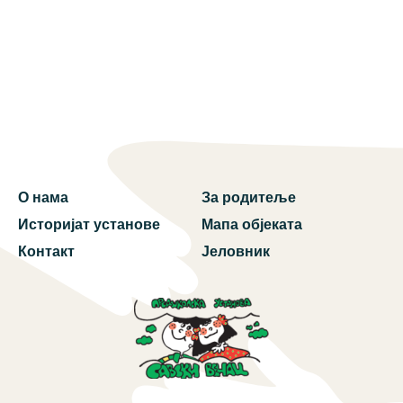
О нама
За родитеље
Историјат установе
Мапа објеката
Контакт
Јеловник