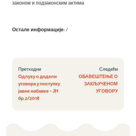
законом и подзаконским актима
Остале информације:
/
Претходни
Следећи
Одлуку о додели
ОБАВЕШТЕЊЕ О
уговора у поступку
ЗАКЉУЧЕНОМ
јавне набавке – ЈН
УГОВОРУ
бр.2/2018