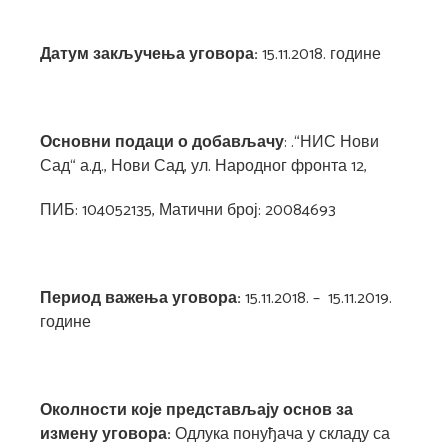
Датум закључења уговора:
15.11.2018. године
Основни подаци о добављачу
: .“НИС Нови
Сад“ а.д., Нови Сад, ул. Народног фронта 12,
ПИБ: 104052135, Матични број: 20084693
Период важења уговора:
15.11.2018. – 15.11.2019.
године
Околности које представљају основ за
измену уговора:
Одлука понуђача у складу са