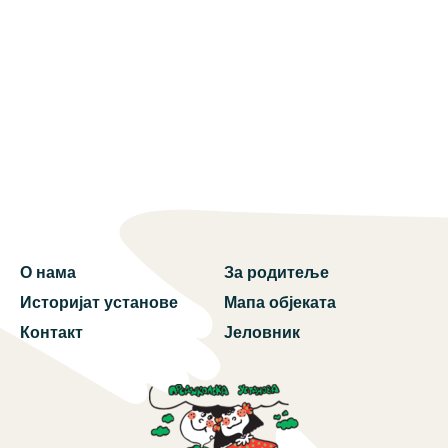
О нама
За родитеље
Историјат установе
Мапа објеката
Контакт
Јеловник