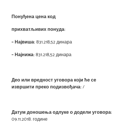
Понуђена цена код
прихватљивих понуда:
– Највиша:
831.218,52 динара
– Најнижа:
831.218,52 динара
Део или вредност уговора који ће се
извршити преко подизвођача:
/
Датум доношења одлуке о додели уговора:
09.11.2018. године