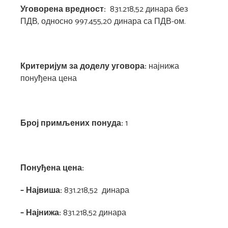
Уговорена вредност:
831.218,52 динара без
ПДВ, односно 997.455,20 динара са ПДВ-ом.
Критеријум за доделу уговора:
најнижа
понуђена цена
Број примљених понуда:
1
Понуђена цена:
– Највиша:
831.218,52
динара
– Најнижа:
831.218,52 динара