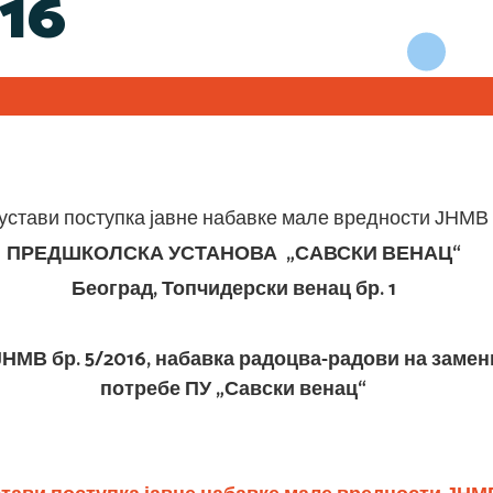
16
устави поступка јавне набавке мале вредности ЈНМВ б
ПРЕДШКОЛСКА УСТАНОВА „САВСКИ ВЕНАЦ“
Београд, Топчидерски венац бр. 1
НМВ бр. 5/2016, набавка радоцва-радови на замени
потребе ПУ „Савски венац“