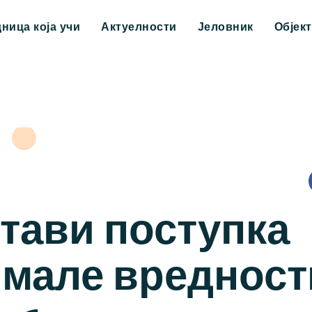
дница која учи
Актуелности
Јеловник
Објек
тави поступка
 мале вредност