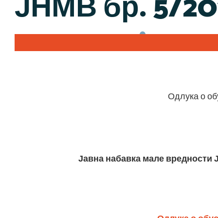
ЈНМВ бр. 5/20
Одлука о об
Јавна набавка мале вредности Ј