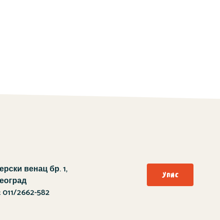
рски венац бр. 1,
Упис
Београд
:
011/2662-582