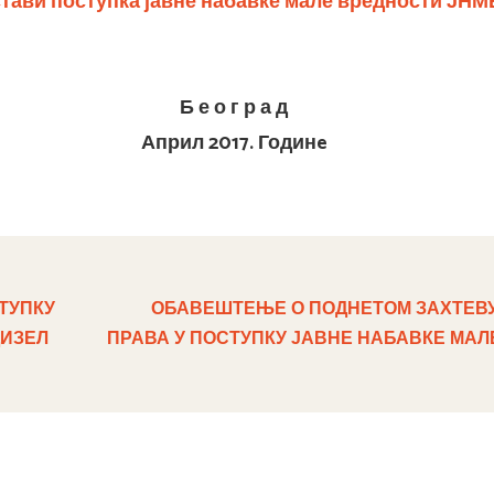
стави поступка
јавне набавке мале вредности ЈНМВ
Б е о г р а д
Април 2017. Годин
e
ТУПКУ
ОБАВЕШТЕЊЕ О ПОДНЕТОМ ЗАХТЕВУ
ДИЗЕЛ
ПРАВА У ПОСТУПКУ ЈАВНЕ НАБАВКЕ МА