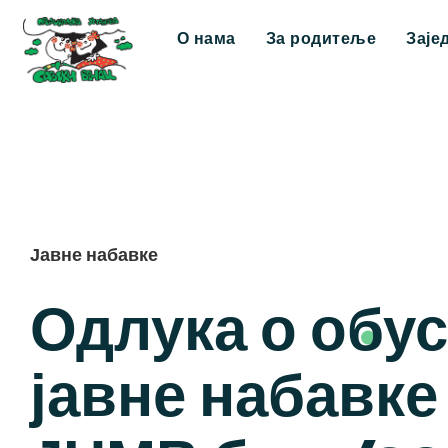
О нама
За родитеље
Заје
Јавне набавке
Одлука о обус
јавне набавке