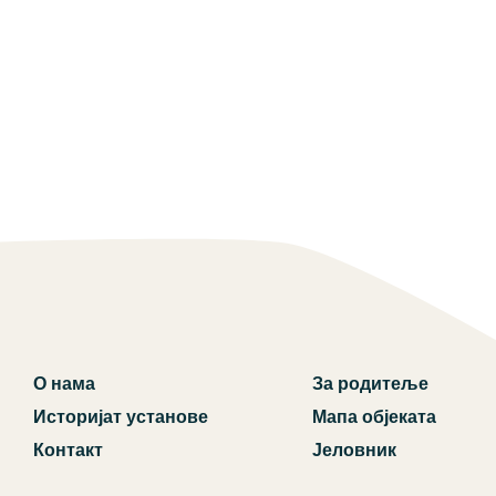
О нама
За родитеље
Историјат установе
Мапа објеката
Контакт
Јеловник