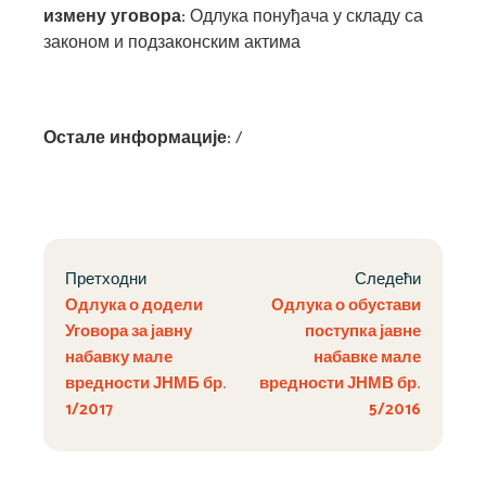
измену уговора:
Одлука понуђача у складу са
законом и подзаконским актима
Остале информације:
/
Претходни
Следећи
Одлука о додели
Одлука о обустави
Уговора за јавну
поступка јавне
набавку мале
набавке мале
вредности ЈНМБ бр.
вредности ЈНМВ бр.
1/2017
5/2016