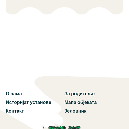
О нама
За родитеље
Историјат установе
Мапа објеката
Контакт
Јеловник