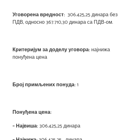
Уговорена вредност:
306.425,25 динара без
ПДВ, односно 367.710,30 динара са ПДВ-ом.
Критеријум за доделу уговора:
најнижа
понуђена цена
Број примљених понуда:
1
Понуђена цена:
– Највиша:
306.425,25 динара
– Најнижа:
306.425,25
динара