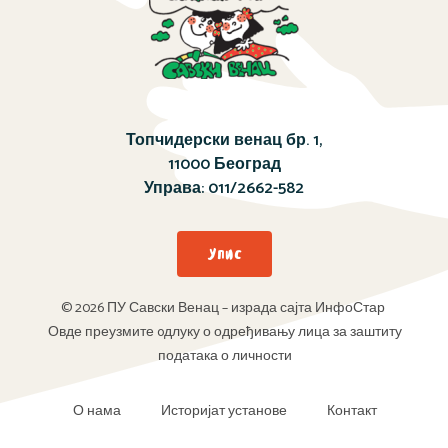
Топчидерски венац бр. 1,
11000 Београд
Управа:
011/2662-582
Упис
© 2026 ПУ Савски Венац – израда сајта ИнфоСтар
Овде преузмите oдлуку о одређивању лица за заштиту
података о личности
О нама
Историјат установе
Контакт