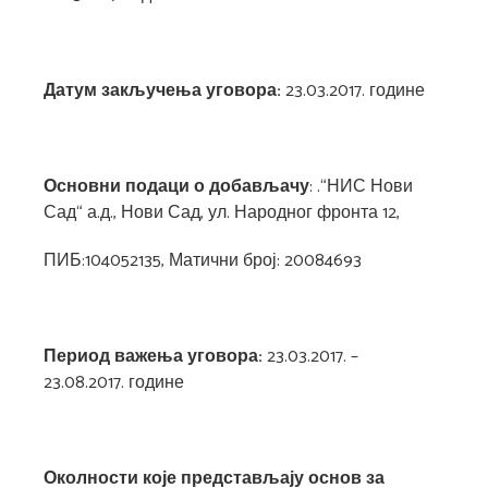
Датум закључења уговора:
23.03.2017. године
Основни подаци о добављачу
: .“НИС Нови
Сад“ а.д., Нови Сад, ул. Народног фронта 12,
ПИБ:104052135, Матични број: 20084693
Период важења уговора:
23.03.2017. –
23.08.2017. године
Околности које представљају основ за