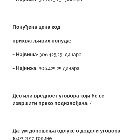
Понуђена цена код
прихватљивих понуда:
– Највиша:
306.425,25 динара
– Најнижа:
306.425,25 динара
Део или вредност уговора који ће се
извршити преко подизвођача:
/
Датум доношења одлуке о додели уговора:
16.03.2017. године