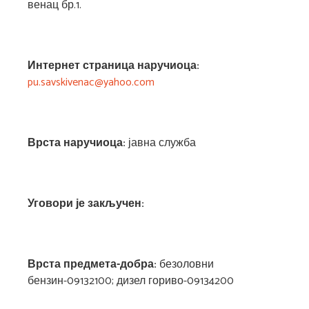
венац бр.1.
Интернет страница наручиоца:
pu.savskivenac@yahoo.com
Врста наручиоца:
јавна служба
Уговори је закључен:
Врста предмета-добра
:
безоловни
бензин-09132100; дизел гориво-09134200