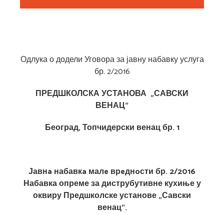
Одлука о додели Уговора за јавну набавку услуга
бр. 2/2016
ПРЕДШКОЛСКА УСТАНОВА „САВСКИ
ВЕНАЦ“
Београд, Топчидерски венац бр. 1
Јавнa набавкa малe врeднoсти бр. 2/2016
Набавка опреме за диструбутивне кухиње у
оквиру Предшколске установе „Савски
венац“.