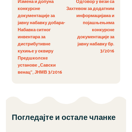
Измена и допуна
Одговор у вези са
конкурсне
Захтевом за додатним
документације за
информацијама и
јавну набавку добара-
појашњењима
Набавка ситног
конкурсне
инвентара за
документације за
дистрибутивне
јавну набавку бр.
кухиње у оквиру
3/2016
Предшколске
установе „Савски
венац“, ЈНМВ 3/2016
Погледајте и остале чланке