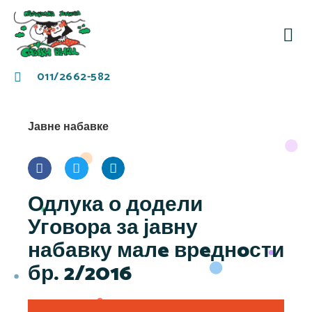
За
Заје
011/2662-582
Јавне набавке
Одлука о додели
Уговора за јавну
набавку малe врeднoсти
бр. 2/2016