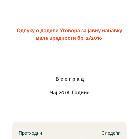
Одлуку о додели Уговора за
јавну набавку
малe врeднoсти бр. 2/2016
Б е о г р а д
Maj 2016. Годин
e
Претходни
Следећи