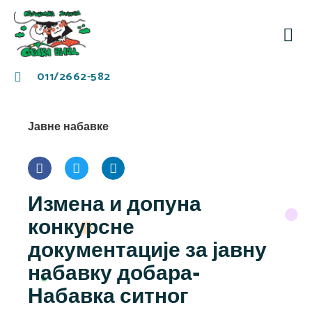
За
Заје
011/2662-582
Јавне набавке
Измена и допуна
конкурсне
документације за јавну
набавку добара-
Набавка ситног