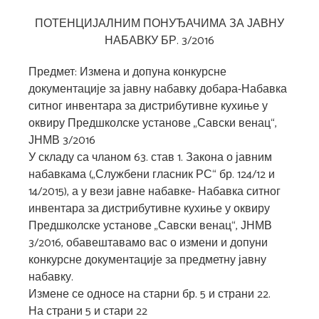
ПОТЕНЦИЈАЛНИМ ПОНУЂАЧИМА ЗА ЈАВНУ
НАБАВКУ БР. 3/2016
Предмет: Измена и допуна конкурсне
документације за јавну набавку добара-Набавка
ситног инвентара за дистрибутивне кухиње у
оквиру Предшколске установе „Савски венац“,
ЈНМВ 3/2016
У складу са чланом 63. став 1. Закона о јавним
набавкама („Службени гласник РС“ бр. 124/12 и
14/2015), а у вези јавне набавке- Набавка ситног
инвентара за дистрибутивне кухиње у оквиру
Предшколске установе „Савски венац“, ЈНМВ
3/2016, обавештавамо вас о измени и допуни
конкурсне документације за предметну јавну
набавку.
Измене се односе на старни бр. 5 и страни 22.
На страни 5 и стари 22