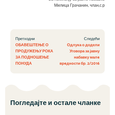
Милица Грачанин, члан,с.р
Претходни
Следећи
ОБАВЕШТЕЊЕ О
Одлука о додели
ПРОДУЖЕЊУ РОКА
Уговора за јавну
ЗА ПОДНОШЕЊЕ
набавку малe
ПОНУДА
врeднoсти бр. 2/2016
Погледајте и остале чланке