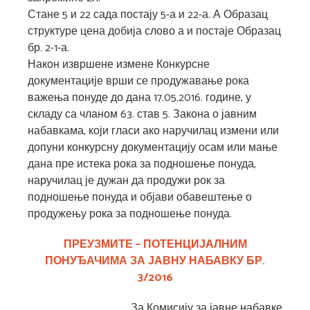
Стане 5 и 22 сада постају 5-а и 22-а. А Образац
структуре цена добија слово а и постаје Образац
бр. 2-1-а.
Након извршене измене Конкурсне
документације врши се продужавање рока
важења понуде до дана 17.05.2016. године, у
складу са чланом 63. став 5. Закона о јавним
набавкама, који гласи ако наручилац измени или
допуни конкурсну документацију осам или мање
дана пре истека рока за подношење понуда,
наручилац је дужан да продужи рок за
подношење понуда и објави обавештење о
продужењу рока за подношење понуда.
ПРЕУЗМИТЕ – ПОТЕНЦИЈАЛНИМ
ПОНУЂАЧИМА ЗА ЈАВНУ НАБАВКУ БР.
3/2016
За Комисију за јавне набавке