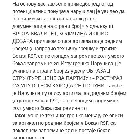
На основу достављене примедбе једног од
потенцијалних понуђача наручилац је увидео да
је приликом састављања конкурсне
документације на страни број 5 у одељку III
ВРСТА, КВАЛИТЕТ, КОЛИЧИНА И ОПИС
ДОБАРА приликом описа артикла поде редним
бројем 9 направио техничку грешку и тражио:
Бокал RSF, са поклопцем запремине 20л, уместо
бокал запремине 2л. Исту грешко Наручилац је
учинио на страни број 22 у делу ОБРАЗАЦ
СТРУКТУРЕ ЦЕНЕ ЗА ПАРТИЈУ 1 – РОСТФРАЈ
СА УПУТСТВОМ КАКО ДА СЕ ПОПУНИ, такође
је Наручилац у опису артикла под редним бројем
9 тражио Бокал RSF, са поклопцем запремине
20л, уместо бокал запремине 2л.
Након уочене техничке грешке мењају се описи
за артикал по редним бројем 9 Бокал RSF, са
поклопцем запремине 20л и постаје бокал
запремине 2л.