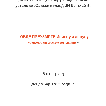
„Света Петка“ у оквиру Предшкoлске
установе „Савски венац“, ЈН бр. 4/2018.
–
ОВДЕ ПРЕУЗМИТЕ
Измену и допуну
конкурсне документације
–
Б е о г р а д
Децембар 2018. године