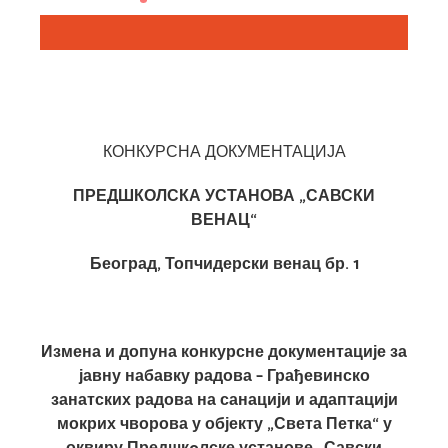
КОНКУРСНА ДОКУМЕНТАЦИЈА
ПРЕДШКОЛСКА УСТАНОВА „САВСКИ
ВЕНАЦ“
Београд, Топчидерски венац бр. 1
Измена и допуна конкурсне документације за
јавну набавку радова – Грађевинско
занатских радова на санацији и адаптацији
мокрих чворова у објекту „Света Петка“ у