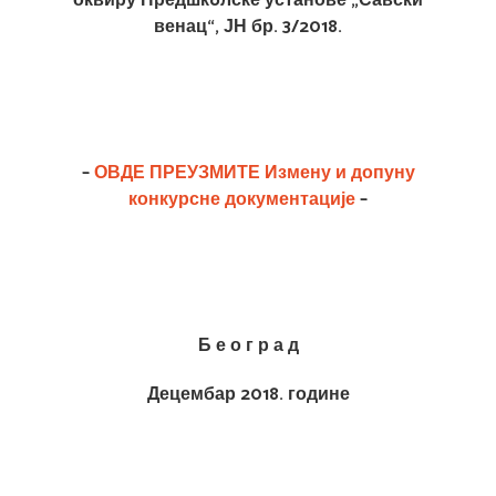
оквиру Предшкoлске установе „Савски
венац“, ЈН бр. 3/2018.
–
ОВДЕ ПРЕУЗМИТЕ
Измену и допуну
конкурсне документације
–
Б е о г р а д
Децембар 2018. године