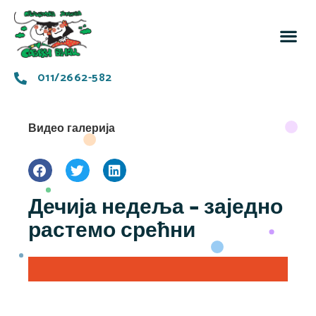
За 
Заједн
011/2662-582
Видео галерија
Дечија недеља – заједно
растемо срећни