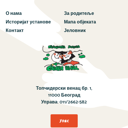
О нама
За родитеље
Историјат установе
Мапа објеката
Контакт
Јеловник
Топчидерски венац бр. 1,
11000 Београд
Управа:
011/2662-582
Упис