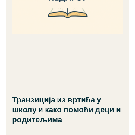
Транзиција из вртића у
школу и како помоћи деци и
родитељима