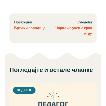
Претходни
Следећи
Вртић и породица
Чаролија учења кроз
игру
Погледајте и остале чланке
ПЕДАГОГ