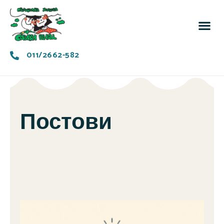
За 
Заједн
011/2662-582
Постови