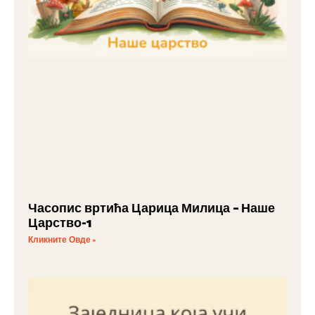
Часопис вртића Царица Милица – Наше
Царство-1
Кликните Овде »