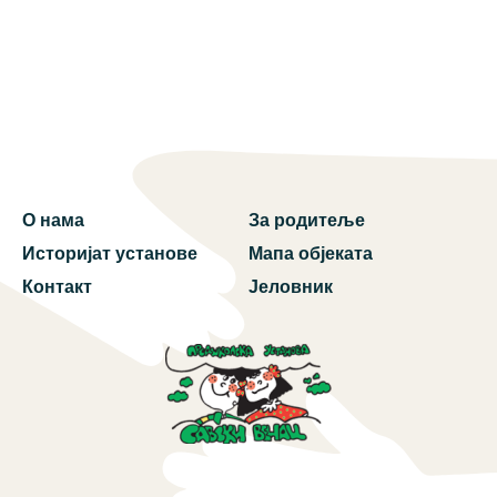
О нама
За родитеље
Историјат установе
Мапа објеката
Контакт
Јеловник