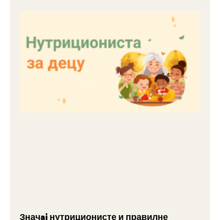
Значaj нутриционисте и правилне