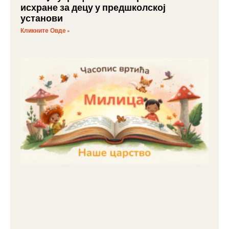
исхране за децу у предшколској
установи
Кликните Овде »