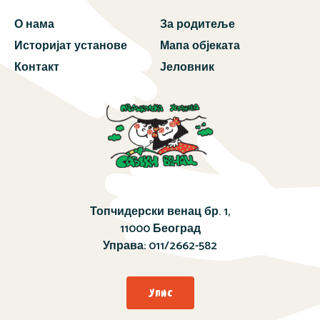
О нама
За родитеље
Историјат установе
Мапа објеката
Контакт
Јеловник
Топчидерски венац бр. 1,
11000 Београд
Управа:
011/2662-582
Упис