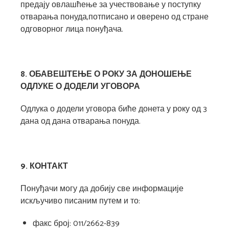
предају овлашћење за учествовање у поступку
отварања понуда,потписано и оверено од стране
одговорног лица понуђача.
8. ОБАВЕШТЕЊЕ О РОКУ ЗА ДОНОШЕЊЕ
ОДЛУКЕ О ДОДЕЛИ УГОВОРА
Одлука о додели уговора биће донета у року од 3
дана од дана отварања понуда.
9. КОНТАКТ
Понуђачи могу да добију све информације
искључиво писаним путем и то:
факс број: 011/2662-839