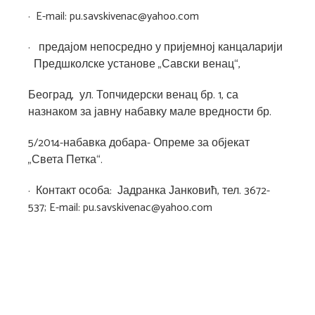
· E-mail: pu.savskivenac@yahoo.com
· предајом непосредно у пријемној канцаларији
Предшколске установе „Савски венац“,
Београд, ул. Топчидерски венац бр. 1, са
назнаком за јавну набавку мале вредности бр.
5/2014-набавка добара- Опреме за објекат
„Света Петка“.
· Контакт особа: Јадранка Јанковић, тел. 3672-
537; E-mail: pu.savskivenac@yahoo.com