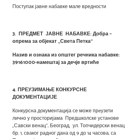
Поступак јавне набавке мале вредности
3. ПРЕДМЕТ
ЈАВНЕ
НАБАВКЕ
:
Добра
–
опрема за објекат „Света Петка“
Н
азив и ознака из општег речника набавке:
39161000-намештај за дечје вртиће
4. ПРЕУЗИМАЊЕ КОНКУРСНЕ
ДОКУМЕНТАЦИЈЕ
Конкурсна документација се може прeузети
лично у просторијама Предшколске установе
„Савски венац“, Београд, ул. Топчидерски венац
бр. 1, сваког радног дана од 9 до 14 часова, са