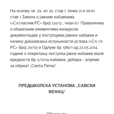
На основу чл. 39, чл. 55. став 1. тачка 2) и чл.61.
став 1 Закона о јавним набавкама
(«Сл.гласник.РС» број 124/12 , члан 6.) Правилника
о обавезним елементима конкурсне
документације у поступцима јавних набавки и
начину доказивања испуњености услова («Сл. гл.
РС» број 29/13) и Одлуке бр. 586/1 од 23.05.2014.
године о покретању поступка јавне набавке мале
вредности бр. 5/2014-набавка добара – опреме
за објекат „Света Петка“
ПРЕДШКОЛСКА УСТАНОВА
„САВСКИ
ВЕНАЦ“