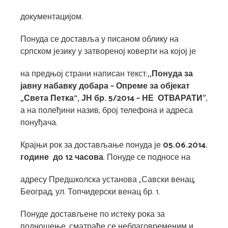
документацијом.
Понуда се доставља у писаном облику на
српском језику у затвореној коверти на којој је
на предњој страни написан текст:
,,Понуда за
јавну набавку доб
а
р
а – Опреме за објекат
„Света Петка“,
ЈН бр
.
5
/2014
– НЕ ОТВАРАТИ”
,
а на полеђини назив, број телефона и адреса
понуђача.
Крајњи рок за достављање понуда је
05
.06.2014.
године до 12
часова
. Понуде се подносе на
адресу Предшколска установа „Савски венац,
Београд, ул. Топчидерски венац бр. 1.
Понуде достављене по истеку рока за
подношење, сматраће се неблаговременим и