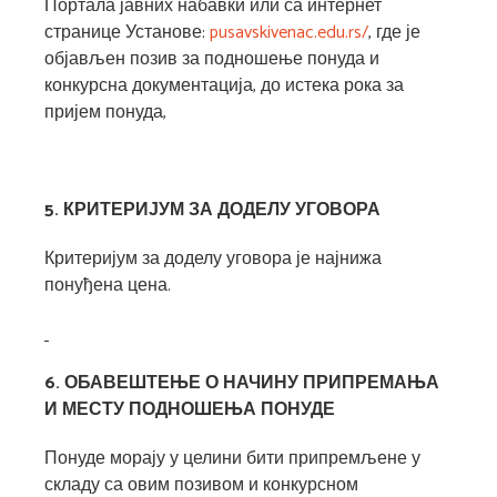
Портала јавних набавки или са интернет
странице Установе:
pusavskivenac.edu.rs/
, где је
објављен позив за подношење понуда и
конкурсна документација, до истека рока за
пријем понуда,
5. КРИТЕРИЈУМ ЗА ДОДЕЛУ УГОВОРА
Критеријум за доделу уговора је најнижа
понуђена цена.
6. ОБАВЕШТЕЊЕ О НАЧИНУ ПРИПРЕМАЊА
И МЕСТУ ПОДНОШЕЊА ПОНУДЕ
Понуде морају у целини бити припремљене у
складу са овим позивом и конкурсном