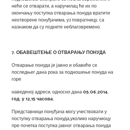
неће се отварати, а наручилац ће их по
окончању поступка отварања понуда вратити
неотворене понуђачима, уз повратницу, са
назнаком да су поднете неблаговремено.
7. ОБАВЕШТЕЊЕ О ОТВАРАЊУ ПОНУДА
Отварање понуда је јавно и обавиће се
последњег дана рока за подношење понуда на
горе
наведеној адреси, односно дана
05
.06.2014.
год.
у
12,15
ч
асова.
Представници понуђача могу учествовати у
поступку отварања понуда,уколико наручиоцу
пре почетка поступка јавног отварања понуда