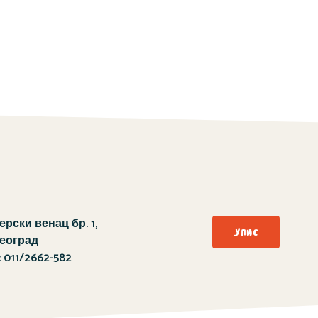
рски венац бр. 1,
Упис
Београд
:
011/2662-582