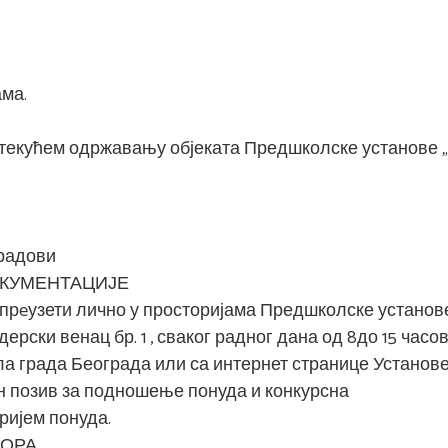
ама.
 текућем одржавању објеката Предшколске установе 
 радови
ОКУМЕНТАЦИЈЕ
 прeузети лично у просторијама Предшколске установ
дерски венац бр. 1 , сваког радног дана од 8до 15 часов
ла града Београда или са интернет странице Установе
вљен позив за подношење понуда и конкурсна
пријем понуда.
ВОРА