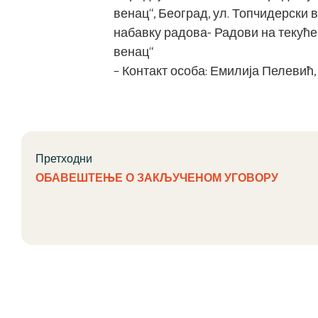
венац“, Београд, ул. Топчидерски ве
набавку радова- Радови на текућ
венац“
– Контакт особа: Емилија Пелевић, E
Претходни
ОБАВЕШТЕЊЕ О ЗАКЉУЧЕНОМ УГОВОРУ