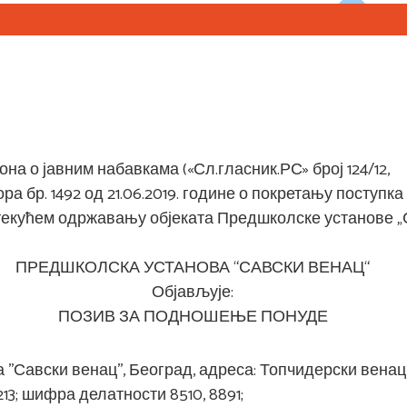
акона о јавним набавкама («Сл.гласник.РС» број 124/12,
ра бр. 1492 од 21.06.2019. године о покретању поступка
 текућем одржавању објеката Предшколске установе 
ПРЕДШКОЛСКА УСТАНОВА “САВСКИ ВЕНАЦ“
Објављује:
ПОЗИВ ЗА ПОДНОШЕЊЕ ПОНУДЕ
'Савски венац'', Београд, адреса: Топчидерски венац б
13; шифра делатности 8510, 8891;