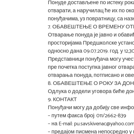
Понуде достављене по истеку рок
отварати, а наручилац ће их по о
понуђачима, уз повратницу, са на
7. ОБАВЕШТЕЊЕ О ВРЕМЕНУ О
Отварање понуда је јавно и обав
просторијама Предшколске установе
односно дана 09.07.2019. год. у 12,3
Представници понуђача могу учест
пре почетка поступка јавног отва
отварања понуда, потписано и ове
8. ОБАВЕШТЕЊЕ О РОКУ ЗА ДО
Одлука о додели уговора биће дон
9. КОНТАКТ
Понуђачи могу да добију све инфо
– путем факса број: 011/2662-839
– на E-mail: pu.savskivenac@yahoo.co
– предајом писмена непосредно у