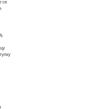
е се
е
д,
оцу
тупку
и