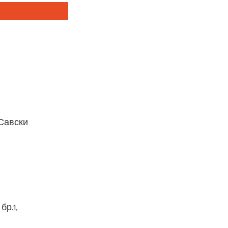
„Савски
р.1,