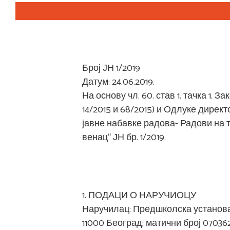
Број ЈН 1/2019
Датум: 24.06.2019.
На основу чл. 60. став 1. тачка 1. З
14/2015 и 68/2015) и Одлуке директо
јавне набавке радова- Радови на
венац“ ЈН бр. 1/2019.
1. ПОДАЦИ О НАРУЧИОЦУ
Наручилац: Предшколска установа '
11000 Београд; матични број 070362