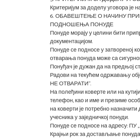
Критеријум за доделу уговора је н
6. ОБАВЕШТЕЊЕ О НАЧИНУ ПР
ПОДНОШЕЊА ПОНУДЕ
Понуде морају у целини бити при
документацијом.
Понуде се подносе у затвореној ко
отварања понуда може са сигурнош
Понуђач је дужан да на предњој ст
Радови на текућем одржавању обје
НЕ ОТВАРАТИ“.
На полеђини коверте или на кутији
телефон, као и име и презиме особ
на коверти је потребно назначити 
учесника у заједничкој понуди.
Понуде се подносе на адресу: ПУ „
Крајњи рок за достављање понуда је