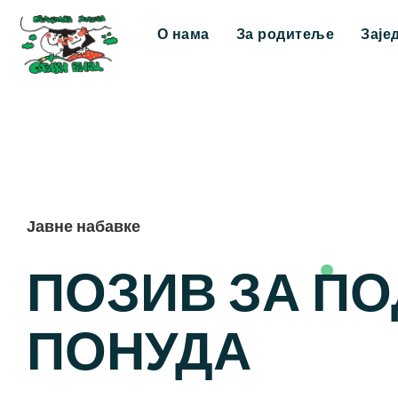
О нама
За родитеље
Заје
Јавне набавке
ПОЗИВ ЗА П
ПОНУДА