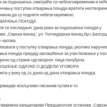
а за подношење, сматраће се неблаговременим и нећ
кончању поступка отварања понуда вратити неотворен
знаком да су поднете неблаговремено.
ТВАРАЊА ПОНУДА
иће се последњег дана рока за подношење понуда у
 „Савски венац“, ул. Топчидерски венац бр.1, Београ
0 часова.
вовати у поступку отварања понуда, уколико наручи
рања понуда предају овлашћење за учествовање у пос
рено од стране одговорног лица понуђача.
НОШЕЊЕ ОДЛУКЕ О ДОДЕЛИ УГОВОРА
ета у року од 25 дана од дана отварања понуда.
рмације искључиво писаним путем и то:
m
 пријемној канцаларији Предшколске установе „Савск