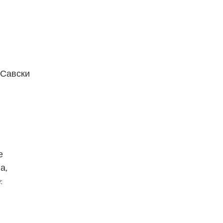
„Савски
е
а,
: