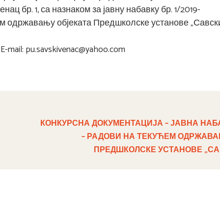
нац бр. 1, са назнаком за јавну набавку бр. 1/2019-
ем одржавању објеката Предшколске установе „Савск
-mail: pu.savskivenac@yahoo.com
КОНКУРСНА ДОКУМЕНТАЦИЈА – ЈАВНА НАБ
– РАДОВИ НА ТЕКУЋЕМ ОДРЖАВА
ПРЕДШКОЛСКЕ УСТАНОВЕ „СА