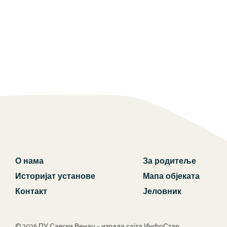
О нама
За родитеље
Историјат установе
Мапа објеката
Контакт
Јеловник
© 2026 ПУ Савски Венац – израда сајта ИнфоСтар