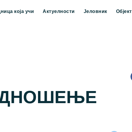
дница која учи
Актуелности
Јеловник
Објек
ОДНОШЕЊЕ