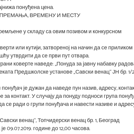
ајнижа понуђена цена.
ИПРЕМАЊА, ВРЕМЕНУ И МЕСТУ
премљене у складу са овим позивом и конкурсном
верти или кутији, затвореној на начин да се приликом
ћу утврдити да се први пут отвара.
рани коверте наведе: ,,Понуда за јавну набавку радов
ката Предшколске установе „Савски венац“ ЈН бр. 1/20
 понуђач је дужан да наведе пун назив, адресу, конта
е за контакт. У случају да понуду подноси група понуђ
да се ради о групи понуђача и навести називе и адрес
Савски венац“, Топчидерски венац бр. 1, Београд
 09.07.2019. године до 12,00 часова.