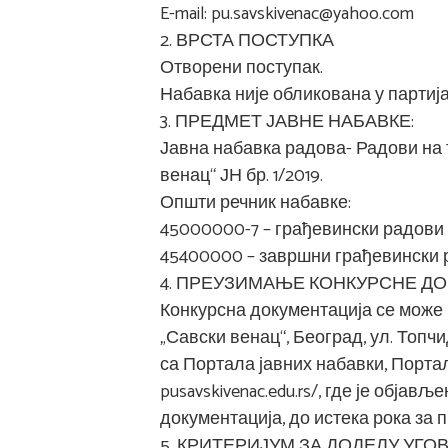
E-mail: pu.savskivenac@yahoo.com
2. ВРСТА ПОСТУПКА
Отворени поступак.
Набавка није обликована у партиј
3. ПРЕДМЕТ ЈАВНЕ НАБАВКЕ:
Јавна набавка радова- Радови на
венац“ ЈН бр. 1/2019.
Општи речник набавке:
45000000-7 – грађевински радови
45400000 – завршни грађевински
4. ПРЕУЗИМАЊЕ КОНКУРСНЕ Д
Конкурсна документација се може
„Савски венац“, Београд, ул. Топчи
са Портала јавних набавки, Порта
pusavskivenac.edu.rs/, где је обја
документација, до истека рока за 
5. КРИТЕРИЈУМ ЗА ДОДЕЛУ УГО