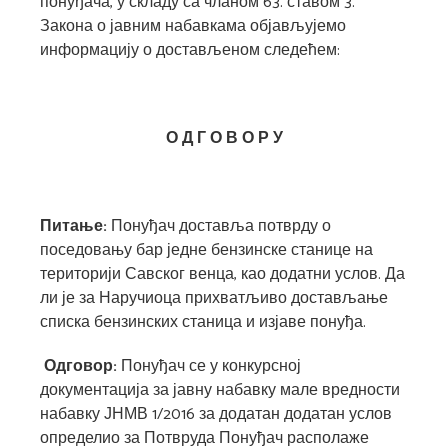
понуђача, у складу са чланом 63. ставом 3.
Закона о јавним набавкама објављујемо
информацију о достављеном следећем:
О Д Г О В О Р
У
Питање:
Понуђач доставља потврду о
поседовању бар једне бензинске станице на
територији Савског венца, као додатни услов. Да
ли је за Наручиоца прихватљиво достављање
списка бензинских станица и изјаве понуђа.
Одговор:
Понуђач се у конкурсној
документација за јавну набавку мале вредности
набавку ЈНМВ 1/2016 за додатан додатан услов
определио за Потвруда Понуђач располаже