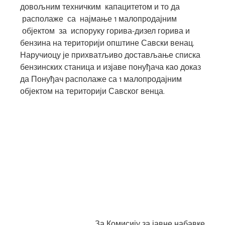
довољним техничким капацитетом и то да
располаже са најмање 1 малопродајним
објектом за испоруку горива-дизел горива и
бензина на територији општине Савски венац.
Наручиоцу је прихватљиво достављање списка
бензинских станица и изјаве понуђача као доказ
да Понуђач располаже са 1 малопродајним
објектом на територији Савског венца.
За Комисију за јавне набавке