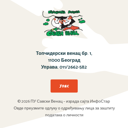
Топчидерски венац бр. 1,
11000 Београд
Управа:
011/2662-582
Упис
© 2026 ПУ Савски Венац – израда сајта ИнфоСтар
Овде преузмите oдлуку о одређивању лица за заштиту
података о личности