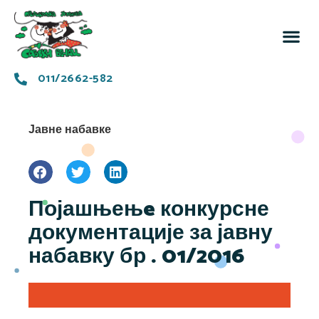
За 
Заједн
011/2662-582
Јавне набавке
Појашњењe конкурсне
документације за јавну
набавку бр . 01/2016