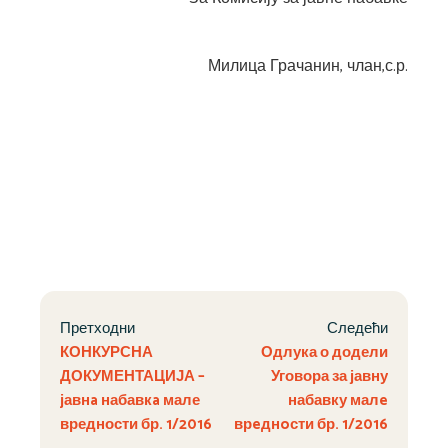
Милица Грачанин, члан,с.р.
Претходни
Следећи
КОНКУРСНА
Одлука о додели
ДОКУМЕНТАЦИЈА –
Уговора за јавну
јавнa набавкa мале
набавку малe
вредности бр. 1/2016
врeднoсти бр. 1/2016