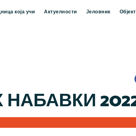
дница која учи
Актуелности
Јеловник
Објек
 НАБАВКИ 202