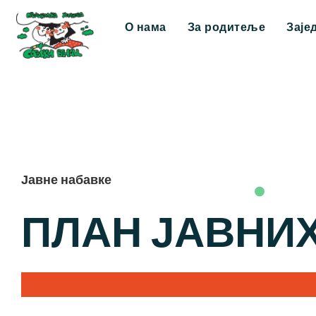
О нама
За родитеље
Заје
Јавне набавке
ПЛАН ЈАВНИХ