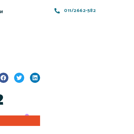
011/2662-582
ти
2