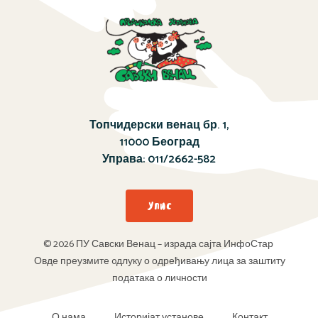
Топчидерски венац бр. 1,
11000 Београд
Управа:
011/2662-582
Упис
© 2026 ПУ Савски Венац – израда сајта ИнфоСтар
Овде преузмите oдлуку о одређивању лица за заштиту
података о личности
О нама
Историјат установе
Контакт