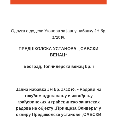
Одлука о додели Уговора за јавну набавку ЈН бр.
2/2019.
ПРЕДШКОЛСКА УСТАНОВА „САВСКИ
ВЕНАЦ“
Београд, Топчидерски венац бр. 1
Јавна набавка ЈН бр. 2/2019. – Радови на
текућем одржавању и извођењу
грађевинских и грађевинско занатских
радова на објекту „Принцеза Оливера“ у
оквиру Предшколске установе „САВСКИ