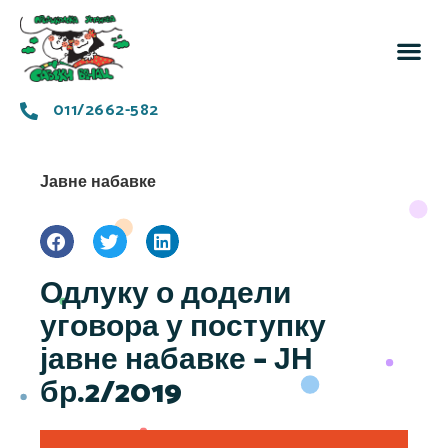
За 
Заједн
011/2662-582
Јавне набавке
Одлуку о додели
уговора у поступку
јавне набавке – ЈН
бр.2/2019