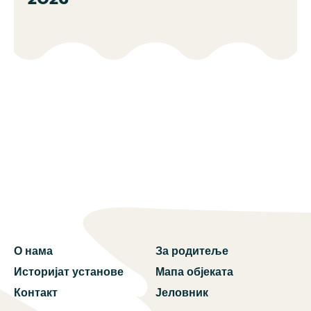
О нама
За родитеље
Историјат установе
Мапа објеката
Контакт
Јеловник