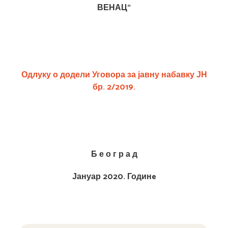
ВЕНАЦ“
Одлуку о додели Уговора за
јавну набавку ЈН
бр. 2/2019.
Б е о г р а д
Јануар 2020. Годин
e