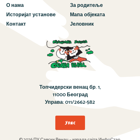
О нама
За родитеље
Историјат установе
Мапа објеката
Контакт
Јеловник
Топчидерски венац бр. 1,
11000 Београд
Управа:
011/2662-582
Упис
© 2026 ПУ Савски Венац – израда сајта ИнфоСтар