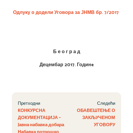
Одлуку о додели Уговора за
ЈНМВ бр. 7/2017
Б е о г р а д
Децембар 2017. Годин
e
Претходни
Следећи
КОНКУРСНА
ОБАВЕШТЕЊЕ О
ДОКУМЕНТАЦИЈА –
ЗАКЉУЧЕНОМ
Jавна набавка добара
УГОВОРУ
Набавка потрошно