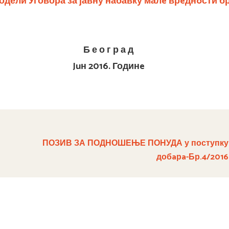
одели Уговора за
јавну набавку малe врeднoсти бр
Б е о г р а д
Juн 2016. Годинe
ПОЗИВ ЗА ПОДНОШЕЊЕ ПОНУДА у поступку ј
добaрa-Бр.4/2016