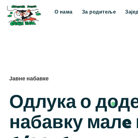
О нама
За родитеље
Заје
Јавне набавке
Одлука о доде
набавку малe 