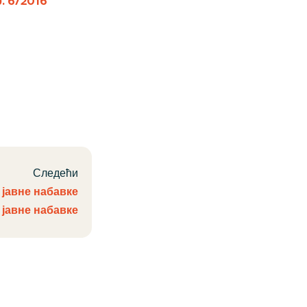
. 6/2016
Следећи
авне набавке
 јавне набавке