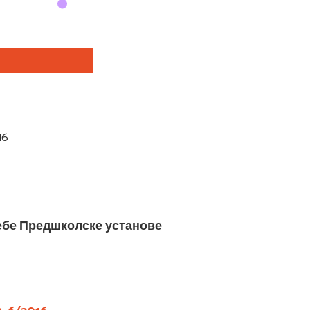
16
ребе Предшколске установе