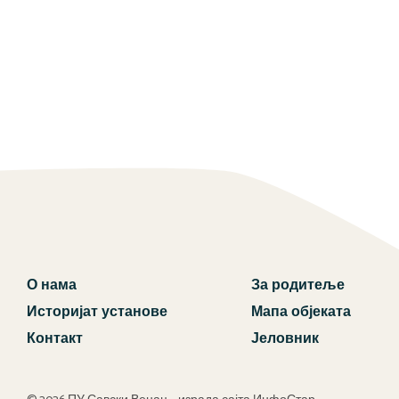
О нама
За родитеље
Историјат установе
Мапа објеката
Контакт
Јеловник