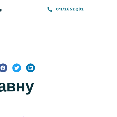
011/2662-582
ти
јавну