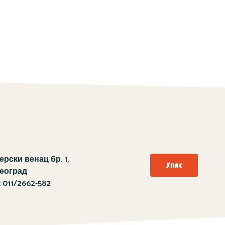
рски венац бр. 1,
Упис
Београд
:
011/2662-582