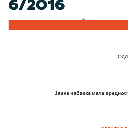
6/2016
Одлу
Јавнa набавкa малe врeднoст