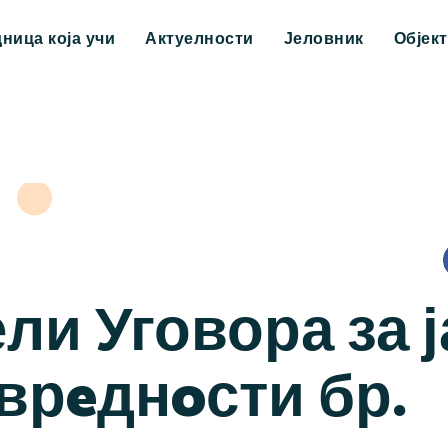
дница која учи
Актуелности
Јеловник
Објек
ли Уговора за 
врeднoсти бр.