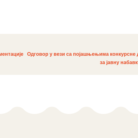
Милица Грачани
ментације
Одговор у вези са појашњењима конкурсне 
за јавну набавку