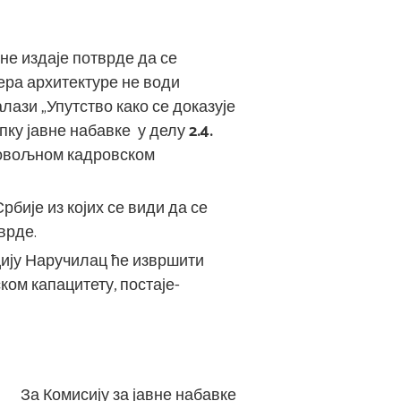
не издаје потврде да се
ра архитектуре не води
алази „Упутство како се доказује
упку јавне набавке у делу
2.4.
 довољном кадровском
бије из којих се види да се
врде.
ију Наручилац ће извршити
ском капацитету, постаје-
За Комисију за јавне набавке