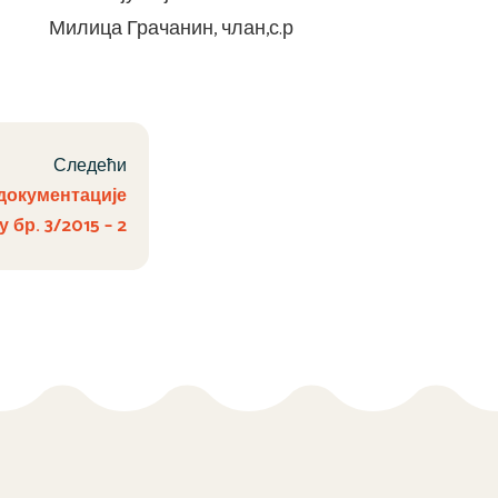
н, члан,с.р
Следећи
документације
 бр. 3/2015 – 2