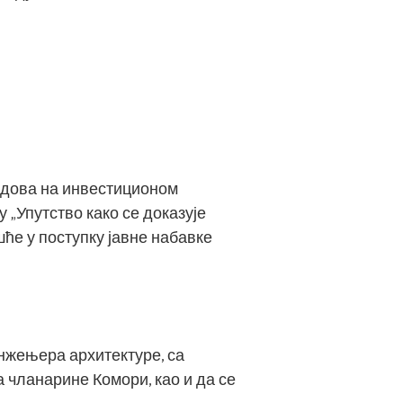
радова на инвестиционом
 „Упутство како се доказује
ће у поступку јавне набавке
нжењера архитектуре, са
 чланарине Комори, као и да се