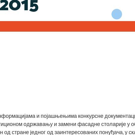
/2015
нформацијама и појашњењима конкурсне документације 
иционом одржавању и замени фасадне столарије у об
н од стране једног од заинтересованих понуђача, у скл