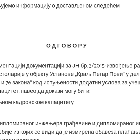
вљујемо информацију о достављеном следећем
О Д Г О В О Р
У
ументацији документацији за ЈН бр. 3/2015-извођење 
оларије у објекту Установе „Краљ Петар Први“ у делу
 и 76 закона“ код испуњености додатни услова за учеш
ацитет, навео да докази могу бити:
ољном кадровском капацитету
дипломираног инжењера грађевине и дипломираног и
је из којих се види да је измирена обавеза плаћања