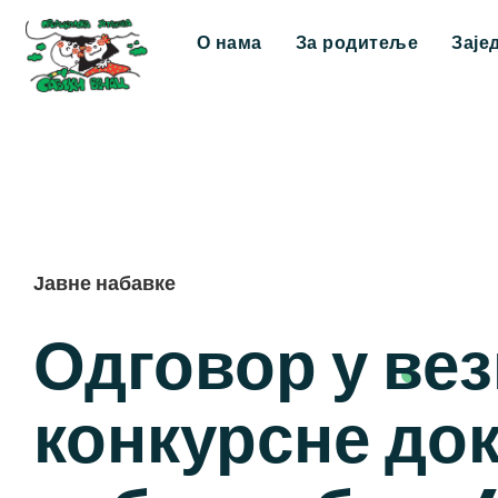
О нама
За родитеље
Заје
Јавне набавке
Одговор у ве
конкурсне док