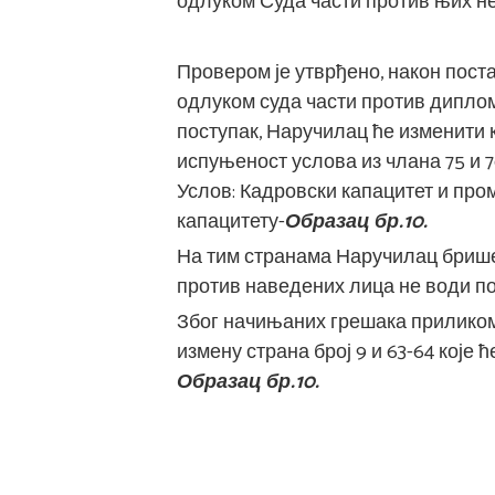
одлуком Суда части против њих не
Провером је утврђено, након пост
одлуком суда части против дипло
поступак, Наручилац ће изменити ко
испуњеност услова из члана 75 и 7
Услов: Кадровски капацитет и пром
капацитету-
Образац бр.10.
На тим странама Наручилац брише 
против наведених лица не води по
Због начињаних грешака приликом
измену страна број 9 и 63-64 које 
Образац бр.10
.