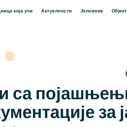
дница која учи
Актуелности
Јеловник
Објек
зи са појашње
ументације за 