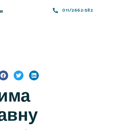
011/2662-582
ти
њима
јавну