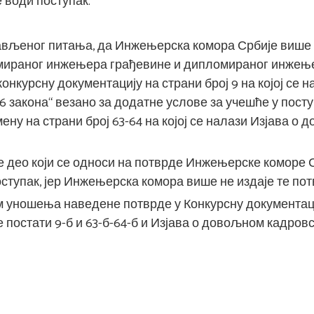
 води поступак.
ављеног питања, да Инжењерска комора Србије више 
мираног инжењера грађевине и дипломираног инжење
нкурсну документацију на страни број 9 на којој се н
6 закона“ везано за додатне услове за учешће у пост
ену на страни број 63-64 на којој се налази Изјава о
део који се односи на потврде Инжењерске коморе Ср
ступак, јер Инжењерска комора више не издаје те пот
 уношења наведене потврде у Конкурсну документац
ће постати 9-б и 63-б-64-б и Изјава о довољном кадров