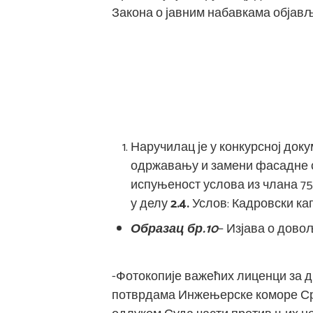
Закона о јавним набавкама обја
Наручилац је у конкурсној док
одржавању и замени фасадне ст
испуњеност услова из члана 75
у делу
2.4.
Услов: Кадровски кап
Образац
бр.10
– Изјава о дов
-Фотокопије важећих лиценци за 
потврдама Инжењерске коморе Срби