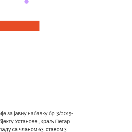
за јавну набавку бр. 3/2015-
јекту Установе „Краљ Петар
аду са чланом 63. ставом 3.