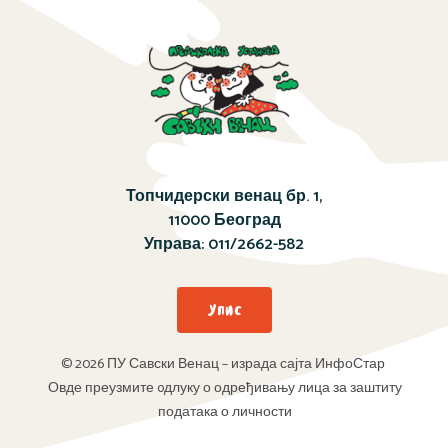
Топчидерски венац бр. 1,
11000 Београд
Управа:
011/2662-582
Упис
© 2026 ПУ Савски Венац – израда сајта ИнфоСтар
Овде преузмите oдлуку о одређивању лица за заштиту
података о личности