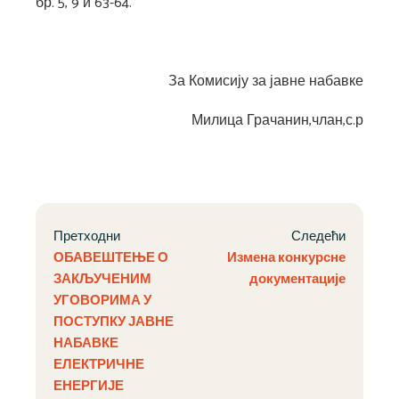
бр. 5, 9 и 63-64.
За Комисију за јавне набавке
Милица Грачанин,члан,с.р
Претходни
Следећи
ОБАВЕШТЕЊЕ О
Измена конкурсне
ЗАКЉУЧЕНИМ
документације
УГОВОРИМА У
ПОСТУПКУ ЈАВНЕ
НАБАВКЕ
ЕЛЕКТРИЧНЕ
ЕНЕРГИЈЕ