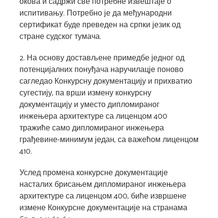
окова и садржи све потребне извештаје о
испитивању. Потребно је да међународни
сертификат буде преведен на српки језик од
стране судског тумача.
2. На основу достављене примедбе једног од
потенцијалних понуђача наручилацје поново
сагледао Конкурсну документацију и прихватио
сугестију, па врши измену конкурсну
документацију и уместо дипломираног
инжењера архитектуре са лиценцом 400
тражиће само дипломираног инжењера
грађевине-минимум један, са важећом лиценцом
410.
Услед промена конкурсне документације
насталих брисањем дипломираног инжењера
архитектуре са лиценцом 400, биће извршене
измене Конкурсне документације на странама