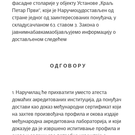
фасадне столарије у објекту Установе „Краљ
Петар Први“, који је Наручиоцудостављен од
стране једног од заинтересованих понуђача, у
складусачланом 63. ставом 3. Закона о
јавнимнабавкамаобјављујемо информацију о
достављеном следећем
О Д Г О В О Р
У
1. Наручилац ће прихватити уместо атеста
домаћих акредитованих институција, да понуђач
достави као доказ међународни сертификат који
на захтев произвођача профила и окова издаје
међународна акредитована лабораторија, и који
доказује да је извршено испитивање профила и