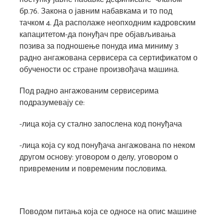
бр.76. Закона о јавним набавкама и то под
тачком 4. Да располаже неопходним кадровским
капацитетом-да понуђач пре објављивања
позива за подношење понуда има миниму 3
радно ангажована сервисера са сертификатом о
обучености ос стране произвођача машина.
Под радно ангажованим сервисерима
подразумевају се:
-лица која су стално запослена код понуђача
-лица која су код понуђача ангажована по неком
другом основу: уговором о делу, уговором о
привременим и повременим пословима.
Поводом питања која се односе на опис машине