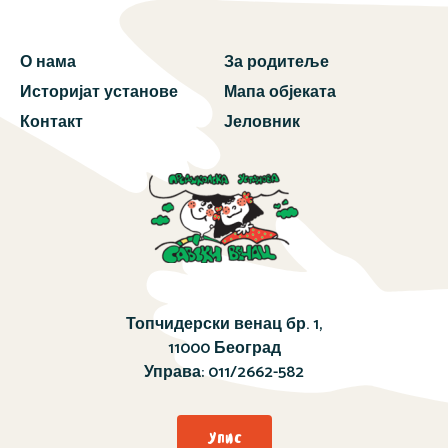
О нама
За родитеље
Историјат установе
Мапа објеката
Контакт
Јеловник
Топчидерски венац бр. 1,
11000 Београд
Управа:
011/2662-582
Упис