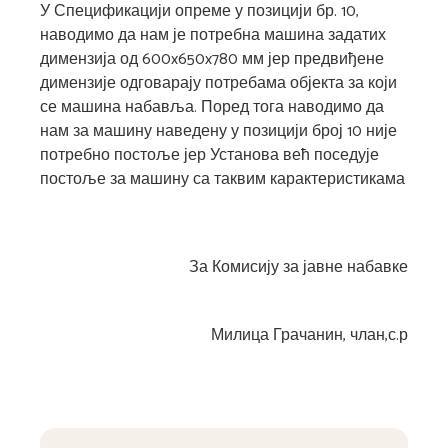
У Спецификацији опреме у позицији бр. 10,
наводимо да нам је потребна машина задатих
димензија од 600x650x780 мм јер предвиђене
димензије одговарају потребама објекта за који
се машина набавља. Поред тога наводимо да
нам за машину наведену у позицији број 10 није
потребно постоље јер Установа већ поседује
постоље за машину са таквим карактеристикама
За Комисију за јавне набавке
Милица Грачанин, члан,с.р