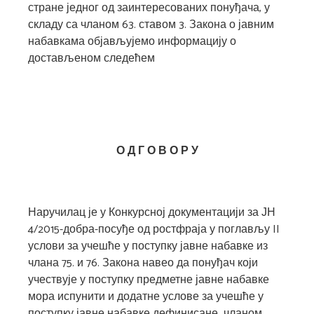
стране једног од заинтересованих понуђача, у
складу са чланом 63. ставом 3. Закона о јавним
набавкама објављујемо информацију о
достављеном следећем
О Д Г О В О Р
У
Наручилац је у Конкурсној документацији за ЈН
4/2015-добра-посуђе од ростфраја у поглављу II
услови за учешће у поступку јавне набавке из
члана 75. и 76. Закона навео да понуђач који
учествује у поступку предметне јавне набавке
мора испунити и додатне услове за учешће у
поступку јавне набавке дефинисане чланом