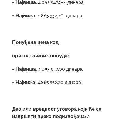
– Највиша:
4.093.947,00 динара
– Најнижа:
4.865.552,20 динара
Понуђена цена код
прихватљивих понуда:
– Највиша:
4.093.947,00 динара
– Најнижа:
4.865.552,20 динара
Део или вредност уговора који ће се
извршити преко подизвођача:
/