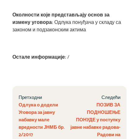
Околности које представљају основ за
измену уговора:
Одлука понуђача у складу са
законом и подзаконским актима
Остале информације:
/
Претходни
Следећи
Одлука о додели
ПОЗИВ ЗА
Уговора за јавну
ПОДНОШЕЊЕ
набавку мале
ПОНУДЕ у поступку
вредности ЈНМБ бр.
јавне набавке радова-
2/2017
Радови на