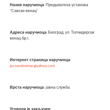
Назив наручиоца
: Предшколска установа
“Савски венац”
Адреса наручиоца
: Београд, ул. Топчидерски
венац бр.1.
Интернет страница наручиоца:
pu.savskivenac@yahoo.com
Врста наручиоца:
јавна служба
Уговори је закључен: