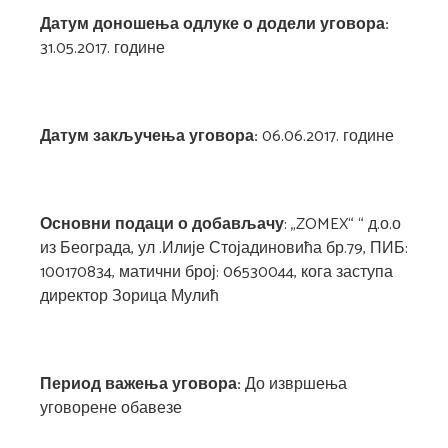
Датум доношења одлуке о додели уговора:
31.05.2017. године
Датум закључења уговора:
06.06.2017. године
Основни подаци о добављачу
: „ZOMEX“ “ д.о.о
из Београда, ул .Илије Стојадиновића бр.79, ПИБ:
100170834, матични број: 06530044, кога заступа
директор Зорица Мулић
Период важења уговора:
До извршења
уговорене обавезе