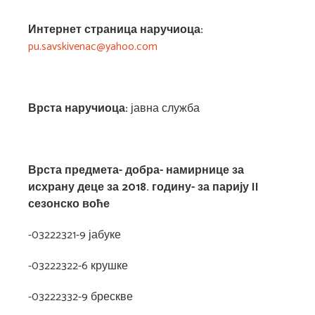
Интернет страница наручиоца:
pu.savskivenac@yahoo.com
Врста наручиоца:
јавна служба
Врста предмета- добра-
намирнице за
исхрану деце за 201
8
. годину-
за парију
II
сезонско воће
-03222321-9 јабуке
-03222322-6 крушке
-03222332-9 брескве