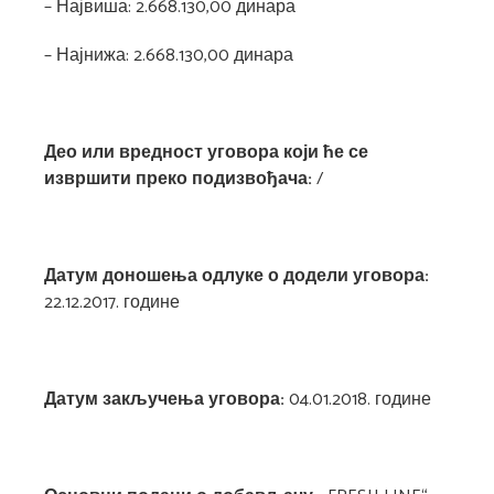
– Највиша: 2.668.130,00 динара
– Најнижа: 2.668.130,00 динара
Део или вредност уговора који ће се
извршити преко подизвођача:
/
Датум доношења одлуке о додели уговора:
22.12.2017. године
Датум закључења уговора:
04.01.2018. године