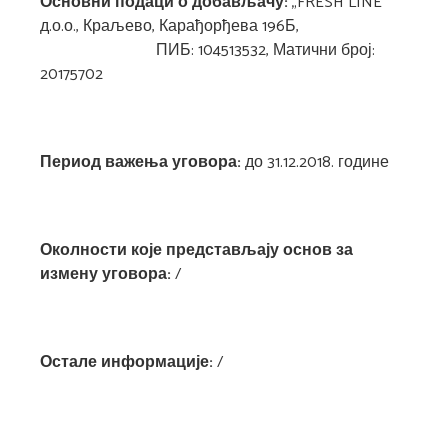
Основни подаци о добављачу:
„FRESH LINE“
д.о.о., Краљево, Карађорђева 196Б,
ПИБ: 104513532, Матични број:
20175702
Период важења уговора:
до 31.12.2018. године
Околности које представљају основ за
измену уговора:
/
Остале информације:
/