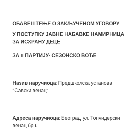
ОБАВЕШТЕЊЕ О ЗАКЉУЧЕН
О
М УГОВОР
У
У ПОСТУПКУ ЈАВНЕ НАБАВКЕ
НАМИРНИЦА
ЗА ИСХРАНУ ДЕЦЕ
ЗА
II
ПАРТИЈУ- СЕЗОНСКО ВОЋЕ
Назив наручиоца
: Предшколска установа
“Савски венац”
Адреса наручиоца
: Београд, ул. Топчидерски
венац бр.1.