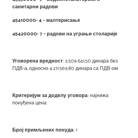
санитарни радови
45410000- 4 – малтерисање
45420000- 7 – радови на уграњи столарије
Уговорена вредност
: 3.509.641,50 динара без
ПДВ-а, односно 4.211.569,80 динара са ПДВ-ом
Критеријум за доделу уговора:
најнижа
понуђена цена
Број примљених понуда:
1