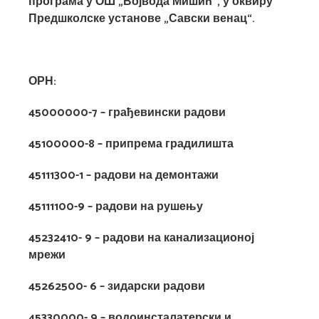
програма у ОШ „Војвода Мишић“, у оквиру
Предшколске установе „Савски венац“.
ОРН:
45000000-7 – грађевински радови
45100000-8 – припрема градилишта
45111300-1 – радови на демонтажи
45111100-9 – радови на рушењу
45232410- 9 – радови на канализационој
мрежи
45262500- 6 – зидарски радови
45330000- 9 – водоинсталатерски и