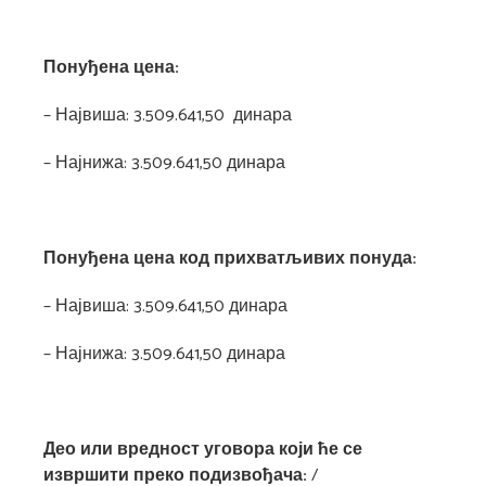
Понуђена цена:
– Највиша: 3.509.641,50 динара
– Најнижа: 3.509.641,50 динара
Понуђена цена код прихватљивих понуда:
– Највиша: 3.509.641,50 динара
– Најнижа: 3.509.641,50 динара
Део или вредност уговора који ће се
извршити преко подизвођача:
/