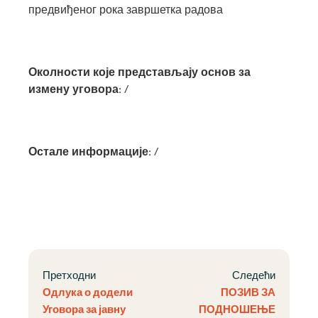
предвиђеног рока завршетка радова
Околности које представљају основ за
измену уговора:
/
Остале информације:
/
Претходни
Следећи
Одлука о додели
ПОЗИВ ЗА
Уговора за јавну
ПОДНОШЕЊЕ