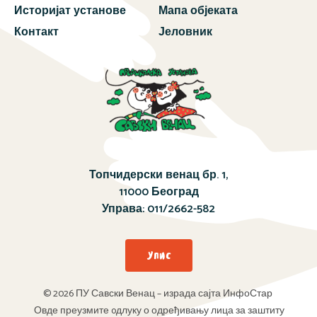
Историјат установе
Мапа објеката
Контакт
Јеловник
Топчидерски венац бр. 1,
11000 Београд
Управа:
011/2662-582
Упис
© 2026 ПУ Савски Венац – израда сајта ИнфоСтар
Овде преузмите oдлуку о одређивању лица за заштиту