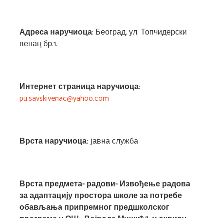
Адреса наручиоца
: Београд, ул. Топчидерски
венац бр.1.
Интернет страница наручиоца:
pu.savskivenac@yahoo.com
Врста наручиоца:
јавна служба
Врста предмета-
радови-
Извођење радова
за адаптацију простора школе за потребе
обављања припремног предшколског