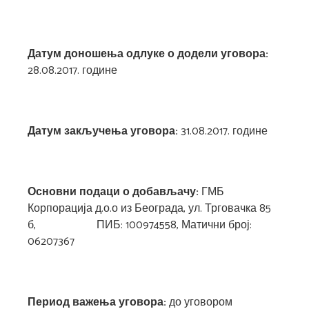
Датум доношења одлуке о додели уговора:
28.08.2017. године
Датум закључења уговора:
31.08.2017. године
Основни подаци о добављачу:
ГМБ
Корпорација д.о.о из Београда, ул. Трговачка 85
б, ПИБ: 100974558, Матични број:
06207367
Период важења уговора:
до уговором