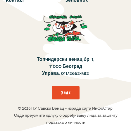
Контакт
Јеловник
Топчидерски венац бр. 1,
11000 Београд
Управа:
011/2662-582
Упис
© 2026 ПУ Савски Венац – израда сајта ИнфоСтар
Овде преузмите oдлуку о одређивању лица за заштиту
података о личности