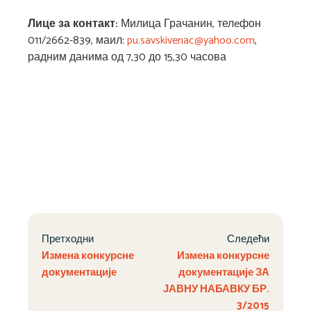
Лице за контакт:
Милица Грачанин, телeфон
011/2662-839, маил:
pu.savskivenac@yahoo.com
,
радним данима од 7,30 до 15,30 часова
Претходни
Следећи
Измена конкурсне
Измена конкурсне
документације
документације ЗА
ЈАВНУ НАБАВКУ БР.
3/2015