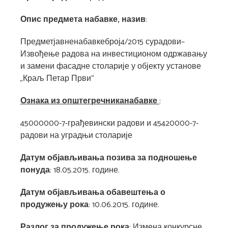
Опис предмета набавке, назив
:
Предметјавненабавкеброј4/2015 сурадови–
Извођење радова на инвестиционом одржавању
и замени фасадне столарије у објекту установе
„Краљ Петар Први“
Ознака из општегречниканабавке
:
45000000-7-грађевински радови и 45420000-7-
радови на уградњи столарије
Датум објављивања позива за подношење
понуда
: 18.05.2015. године.
Датум објављивања обавештења о
продужењу рока
: 10.06.2015. године.
Разлог за продужење рока
: Измена конкурсне