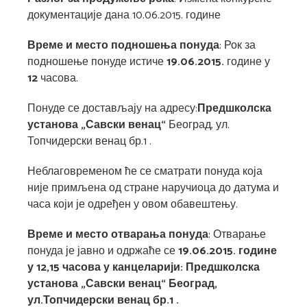
документације дана 10.06.2015. године
Време и место подношења понуда
: Рок за
подношење понуде истиче
19
.0
6
.2015.
године у
12
часова.
Понуде се достављају на адресу:
П
редшколска
установа „Савски венац“
Београд, ул.
Топчидерски венац бр.1 .
Неблаговременом ће се сматрати понуда која
није примљена од стране наручиоца до датума и
часа који је одређен у овом обавештењу.
Време и место отварања понуда
: Отварање
понуда је јавно и одржаће се
19.
0
6.201
5
. године
у 12,15 часова у канцеларији
:
Предшколска
установа „Савски венац“ Београд,
ул.
Топчидерски венац бр.1 .