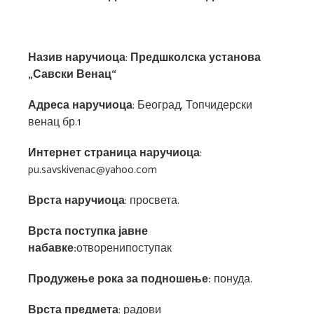
Назив наручиоца
:
П
редшколска установа
„Савски Венац“
Адреса наручиоца
: Београд, Топчидерски
венац бр.1
Интернет страница наручиоца
:
pu.savskivenac@yahoo.com
Врста наручиоца
: просвета.
Врста поступка јавне
набавке:
отворенипоступак
Продужење рока за подношење:
понуда.
Врста предмета
: радови