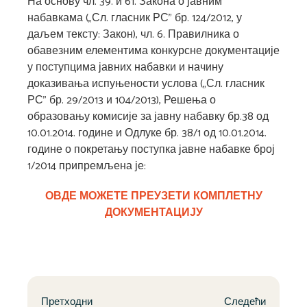
На основу чл. 39. и 61. Закона о јавним
набавкама („Сл. гласник РС” бр. 124/2012, у
даљем тексту: Закон), чл. 6. Правилника о
обавезним елементима конкурсне документације
у поступцима јавних набавки и начину
доказивања испуњености услова („Сл. гласник
РС” бр. 29/2013 и 104/2013), Решења о
образовању комисије за јавну набавку бр.38 од
10.01.2014. године и Одлуке бр. 38/1 од 10.01.2014.
године о покретању поступка јавне набавке број
1/2014 припремљена је:
ОВДЕ МОЖЕТЕ ПРЕУЗЕТИ КОМПЛЕТНУ
ДОКУМЕНТАЦИЈУ
Претходни
Следећи