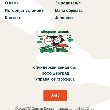
О нама
За родитеље
Историјат установе
Мапа објеката
Контакт
Јеловник
Топчидерски венац бр. 1,
11000 Београд
Управа:
011/2662-582
Упис
© 2026 ПУ Савски Венац – израда сајта ИнфоСтар