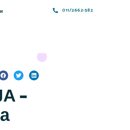
011/2662-582
ти
А –
ка