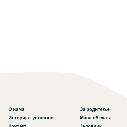
О нама
За родитеље
Историјат установе
Мапа објеката
Контакт
Јеловник