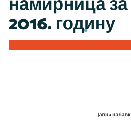
намирница за 
2016. годину
Jавнa набавк