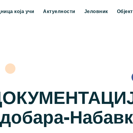
дница која учи
Актуелности
Јеловник
Објек
ДОКУМЕНТАЦИЈ
 добара-Набав