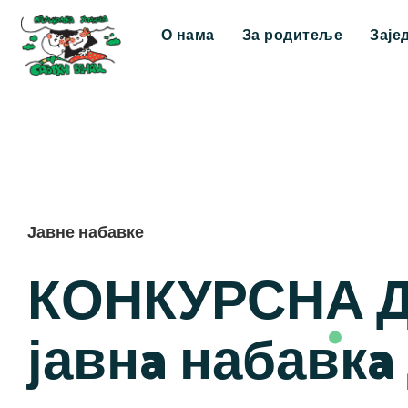
О нама
За родитеље
Заје
Јавне набавке
КОНКУРСНА 
јавнa набавкa