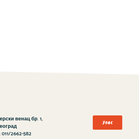
рски венац бр. 1,
Упис
Београд
:
011/2662-582