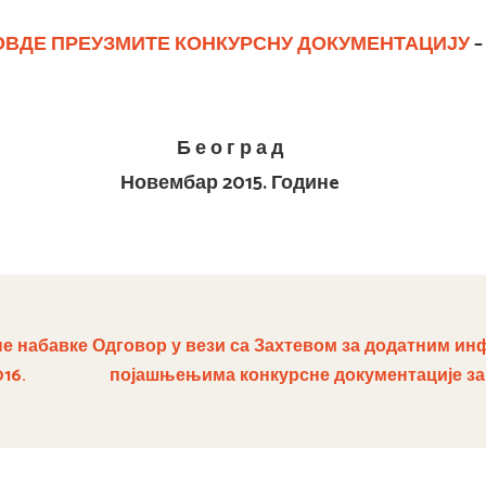
ОВДЕ ПРЕУЗМИТЕ
КОНКУРСНУ ДОКУМЕНТАЦИЈУ
–
Б е о г р а д
Новембар 2015. Годин
e
е набавке
Одговор у вези са Захтевом за додатним ин
16.
појашњењима конкурсне документације за 