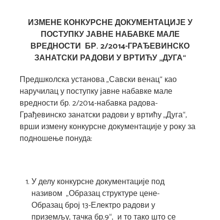
ИЗМЕНЕ КОНКУРСНЕ ДОКУМЕНТАЦИЈЕ У
ПОСТУПКУ ЈАВНЕ НАБАВКЕ МАЛЕ
ВРЕДНОСТИ БР. 2/2014-ГРАЂЕВИНСКО
ЗАНАТСКИ РАДОВИ У ВРТИЋУ „ДУГА“
Предшколска установа „Савски венац“ као
наручилац у поступку јавне набавке мале
вредности бр. 2/2014-набавка радова-
Грађевинско занатски радови у вртићу „Дуга“,
врши измену конкурсне документације у року за
подношење понуда:
У делу конкурсне документације под
називом „Образац структуре цене-
Образац број 13-Електро радови у
приземљу, тачка бр.9“, и то тако што се