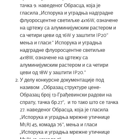
тачка 9. наведеног Обрасца, која је
гласила „Испорука и уградња надградне
флуоросцентне светиљке 4x16W, означене
на цртежу са алуминијумским растером и
са четири цеви од 16W у заштити IP20“
мења и гласи:“ Испорука и уградња
надградне флуоросцентне светиљке
4x18W, означене на цртежу са
алуминијумским растером и са четири
цеви од 18W у заштити IP20.“
У делу конкурсне документације под
називом „Образац структуре цене-
Образац број 13-Грађевински радови на
спрату, тачка бр.27“, и то тако што се тачка
27. наведеног Обрасца, која је гласила
„Испорука и уградња мрежне утичнице
М1,RJ 45, комада 76“, мења и гласи
„Испорука и уградња мрежне утичнице