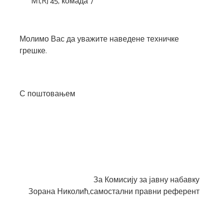
М1,RJ 45, комада 7“
Молимо Вас да уважите наведене техничке
грешке.
С поштовањем
За Комисију за јавну набавку
Зорана Николић,самостални правни референт