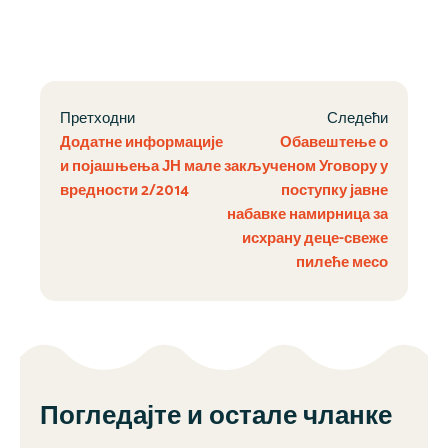
Претходни
Следећи
Додатне информације
Обавештење о
и појашњења ЈН мале
закљученом Уговору у
вредности 2/2014
поступку јавне
набавке намирница за
исхрану деце-свеже
пилеће месо
Погледајте и остале чланке