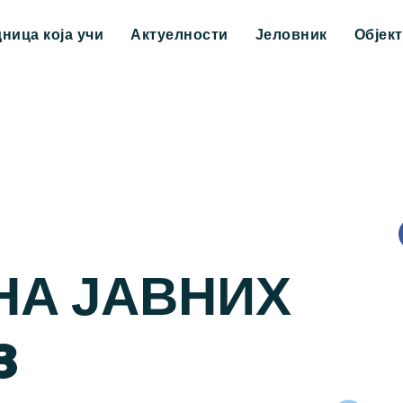
дница која учи
Актуелности
Јеловник
Објек
НА ЈАВНИХ
3