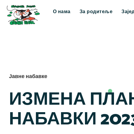
О нама
За родитеље
Заје
Јавне набавке
ИЗМЕНА ПЛА
НАБАВКИ 202