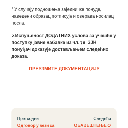
* У случају подношења заједничке понуде,
наведени образац потписујe и оверава носилац
посла.
2.Испуњеност ДОДАТНИХ услова за учешће у
поступку јавне набавке из чл. 76. ЗЈН
понуђач доказује достављањем следећих
доказа:
ПРЕУЗМИТЕ ДОКУМЕНТАЦИЈУ
Претходни
Следећи
Одговор у вези са
ОБАВЕШТЕЊЕ О