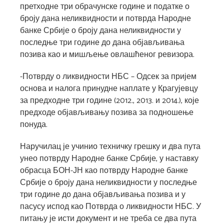
претходне три обрачунске године и податке о
броју дана неликвидности и потврда Народне
банке Србије о броју дана неликвидности у
последње три године до дана објављивања
позива као и мишљење овлашћеног ревизора.
-Потврду о ликвидности НБС – Одсек за пријем
основа и налога принудне наплате у Крагујевцу
за предходне три године (2012., 2013. и 2014.), које
предходе објављивању позива за подношење
понуда.
Наручилац је учинио техничку грешку и два пута
унео потврду Народне банке Србије, у наставку
обрасца БОН-ЈН као потврду Народне банке
Србије о броју дана неликвидности у последње
три године до дана објављивања позива и у
пасусу испод као Потврда о ликвидности НБС. У
питању је исти документ и не треба се два пута