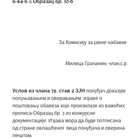
б-64-б
а
Образац бр. 10-б
За Комисију за јавне набавке
Милица Грачанин, члан,с.р
Услов из члана 75. став 2 ЗЈН
понуђач доказује
попуњавањем и оверавањем изјаве о
поштовању обавеза које произилазе из важећих
прописа-Образац бр. 3 из конкурсне
документације. Изјава мора да буде потписана
од стране овлашћеног лица понуђача и оверена
печатом.