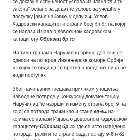
се доказује испуњеност услова из члана 75 и 76
закона“ везано за додатне услове за учешће у
поступку јавне набавке, у делу
2.4.
Услов:
Кадровски капацитет и страни број 63-64 на којој
се налази Изјава о довољном кадровском
капацитету-
Образац бр.10.
На тим странама Наручилац брише део који се
односи на потврде Инжењерске коморе Србије
из којих се види да се против наведених лица не
води поступак.
Због начињаних грешака приликом уношења
наведене потврде у Конкурсну документацију
Наручилац ће извршити измену страна број
9
на
којој се потврда тражи као и стане
63-64
на
којима се налази Изјава о довољном кадровском
капацитету-
Образац бр.10.
где се исто наведена
потврда тражи и те стране сада постају
9-б
и
63-