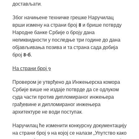
достављати.
Због начињене техничке грешке Наручилац
врши измену на страни број
8
и брише потврду
Народне банке Србије о броју дана
неликвидности у последње три године до дана
објављивања позива и та страна сада добија
број
8-б.
На страни број 9
Провером је утврђено да Инжењерска комора
Србије више не издаје потврде да се одлуком
суда части против дипломираног инжењера
грађевине и дипломираног инжењера
архитектуре не води поступак.
Наручилац ће изменити конкурсну документацију
на страни број 9 на којој се налази „Упутство како