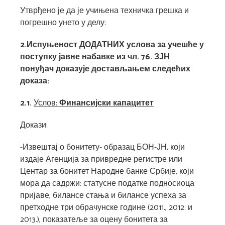
Утврђено је да је учињена техничка грешка и
погрешно унето у делу:
2.Испуњеност ДОДАТНИХ услова за учешће у
поступку јавне набавке из чл. 76. ЗЈН
понуђач доказује достављањем следећих
доказа:
2.1.
Услов:
Финансијски капацитет
Докази:
-Извештај о бонитету- образац БОН-ЈН, који
издаје Агенција за привредне регистре или
Центар за бонитет Народне банке Србије, који
мора да садржи: статусне податке подносиоца
пријаве, билансе стања и билансе успеха за
претходне три обрачунске године (2011., 2012. и
2013.), показатеље за оцену бонитета за