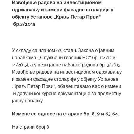
Извођење радова на инвестиционом
одржавању и замени фасадне столарије у
објекту Установе „Краљ Петар Први“
бр.3/2015
У складу са чланом 63. став 1. Закона о јавним
набавкама („Службени гласник РС“ бр. 124/12 и
14/2015), а у вези јавне набавке-радова бр. 3/2015-
Извођење радова на инвестиционом одржавању
и замени фасадне столарије у објекту Установе
„Краљ Петар Први“, обавештавамо вас о измени
и допуни конкурсне документације за предметну
јавну набавку.
Измене се односе на
старане бр. 8, 9 и 63-64.
На страни број 8