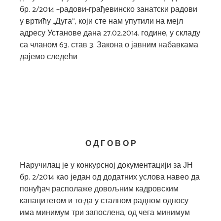
бр. 2/2014 –радови-грађевинско занатски радови
у вртићу „Дуга“, који сте нам упутили на мејл
адресу Установе дана 27.02.2014. године, у складу
са чланом 63. став 3. Закона о јавним набавкама
дајемо следећи
О Д Г О В О Р
Наручилац је у конкурсној документацији за ЈН
бр. 2/2014 као један од додатних услова навео да
понуђач располаже довољним кадровским
капацитетом и то:да у сталном радном односу
има минимум три запослена, од чега минимум