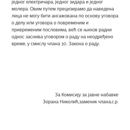
једног електричара, једног зидара и једног
молера. Овим путем прецизирамо да наведена
лица не могу бити ангажована по основу уговора
о делу или уговора о повременим и
привременим пословима, већ се њихов радни
однос заснива уговором о раду на неодређено
време, у смислу члана 30. Закона о раду.
За Комисију за јавне набавке
Зорана Николић,заменик члана,с.р.