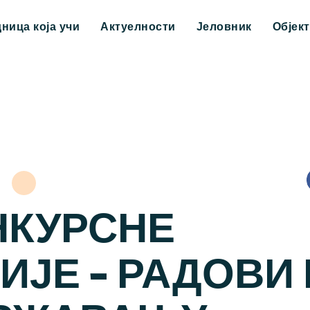
дница која учи
Актуелности
Јеловник
Објек
НКУРСНЕ
ЈЕ – РАДОВИ