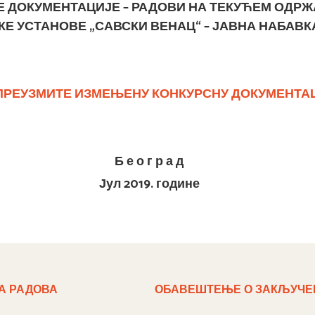
 ДОКУМЕНТАЦИЈЕ – РАДОВИ НА ТЕКУЋЕМ ОДР
 УСТАНОВЕ „САВСКИ ВЕНАЦ“ – ЈАВНА НАБАВКА 
ПРЕУЗМИТЕ
ИЗМЕЊ
Е
Н
У
КОНКУРСНУ ДОКУМЕНТА
Б е о г р а д
Јул 2019. године
А РАДОВА
ОБАВЕШТЕЊЕ О ЗАКЉУЧЕ