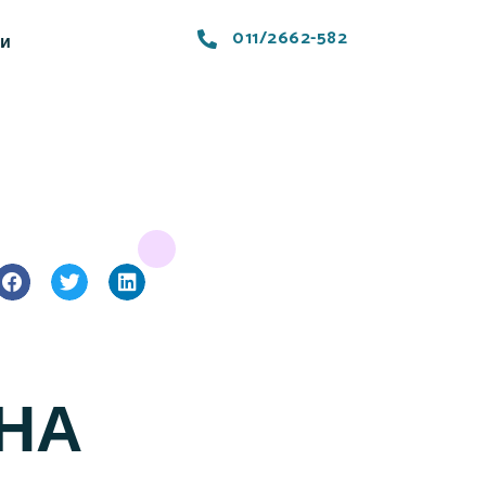
011/2662-582
ти
 НА