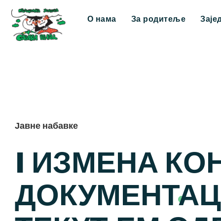
О нама
За родитеље
Заје
Јавне набавке
I ИЗМЕНА КО
ДОКУМЕНТАЦИ