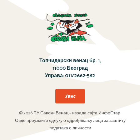
Топчидерски венац бр. 1,
11000 Београд
Управа:
011/2662-582
Упис
© 2026 ПУ Савски Венац – израда сајта ИнфоСтар
Овде преузмите oдлуку о одређивању лица за заштиту
података о личности