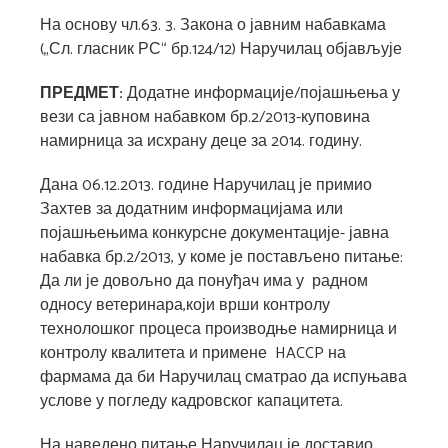
На основу чл.63. 3. Закона о јавним набавкама
(„Сл. гласник РС“ бр.124/12) Наручилац објављује
ПРЕДМЕТ:
Додатне информације/појашњења у
вези са јавном набавком бр.2/2013-куповина
намирница за исхрану деце за 2014. годину.
Дана 06.12.2013. године Наручилац је примио
Захтев за додатним информацијама или
појашњењима конкурсне документације- јавна
набавка бр.2/2013, у коме је постављено питање:
Да ли је довољно да понуђач има у радном
односу ветеринара,који врши контролу
технолошког процеса производње намирница и
контролу квалитета и примене HACCP на
фармама да би Наручилац сматрао да испуњава
услове у погледу кадровског капацитета.
На наведено питање Наручилац је доставио