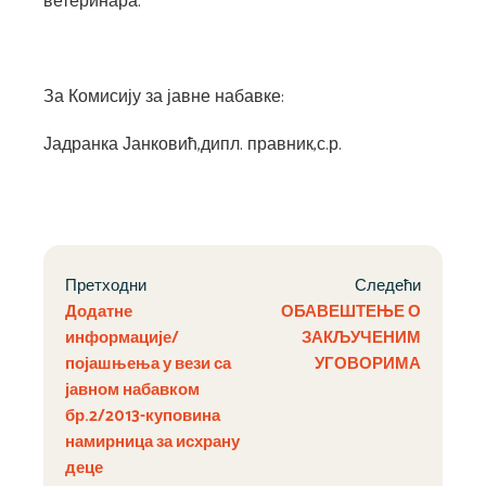
ветеринара.
За Комисију за јавне набавке:
Јадранка Јанковић,дипл. правник,с.р.
Претходни
Следећи
Додатне
ОБАВЕШТЕЊЕ О
информације/
ЗАКЉУЧЕНИМ
појашњења у вези са
УГОВОРИМА
јавном набавком
бр.2/2013-куповина
намирница за исхрану
деце