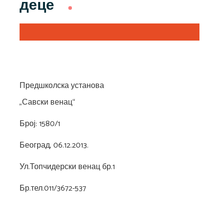
деце
Предшколска установа
„Савски венац“
Број: 1580/1
Београд, 06.12.2013.
Ул.Топчидерски венац бр.1
Бр.тел.011/3672-537