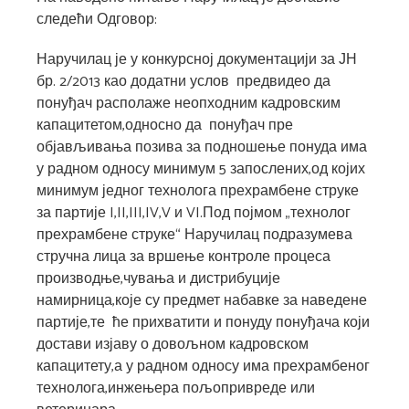
следећи Одговор:
Наручилац је у конкурсној документацији за ЈН
бр. 2/2013 као додатни услов предвидео да
понуђач располаже неопходним кадровским
капацитетом,односно да понуђач пре
објављивања позива за подношење понуда има
у радном односу минимум 5 запослених,од којих
минимум једног технолога прехрамбене струке
за партије I,II,III,IV,V и VI.Под појмом „технолог
прехрамбене струке“ Наручилац подразумева
стручна лица за вршење контроле процеса
производње,чувања и дистрибуције
намирница,које су предмет набавке за наведене
партије,те ће прихватити и понуду понуђача који
достави изјаву о довољном кадровском
капацитету,а у радном односу има прехрамбеног
технолога,инжењера пољопривреде или