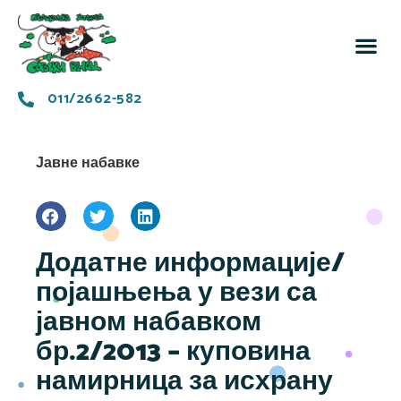
За 
Заједн
011/2662-582
Јавне набавке
Додатне информације/
појашњења у вези са
јавном набавком
бр.2/2013 – куповина
намирница за исхрану