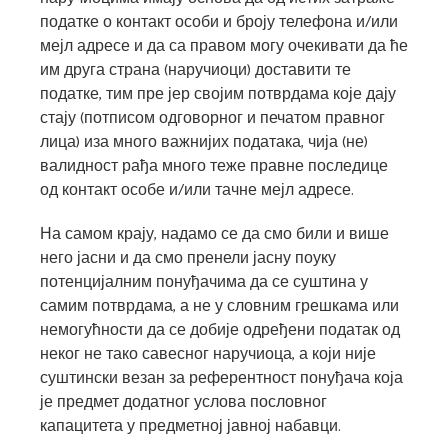
податке о контакт особи и броју телефона и/или
мејл адресе и да са правом могу очекивати да ће
им друга страна (наручиоци) доставити те
податке, тим пре јер својим потврдама које дају
стају (потписом одговорног и печатом правног
лица) иза много важнијих података, чија (не)
валидност рађа много теже правне последице
од контакт особе и/или тачне мејл адресе.
На самом крају, надамо се да смо били и више
него јасни и да смо пренели јасну поуку
потенцијалним понуђачима да се суштина у
самим потврдама, а не у словним грешкама или
немогућности да се добије одређени податак од
неког не тако савесног наручиоца, а који није
суштински везан за референтност понуђача која
је предмет додатног услова пословног
капацитета у предметној јавној набавци.