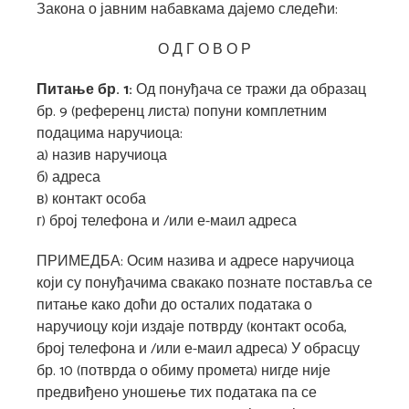
Закона о јавним набавкама дајемо следећи:
О Д Г О В О Р
Питање бр. 1:
Од понуђача се тражи да образац
бр. 9 (референц листа) попуни комплетним
подацима наручиоца:
а) назив наручиоца
б) адреса
в) контакт особа
г) број телефона и /или е-маил адреса
ПРИМЕДБА: Осим назива и адресе наручиоца
који су понуђачима свакако познате поставља се
питање како доћи до осталих података о
наручиоцу који издаје потврду (контакт особа,
број телефона и /или е-маил адреса) У обрасцу
бр. 10 (потврда о обиму промета) нигде није
предвиђено уношење тих података па се