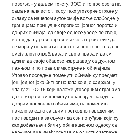
повеља – у даљем тексту: ЗОО) и то пре свега на
сама начела истог, па су тако уговорне стране у
складу са начелом аутономије воље слободне, у
границама принудних прописа, јавног поретка и
добрих обичаја, да своје односе уреде по својој
вољи, да су равноправне из чега проистиче да
се морају понашати савесно и поштено, те да не
смеју злоупотребљавати своја права и да су
дужни да своје обавезе извршавају са дужном
пажњом и по правилима струке и обичајима.
Управо последње поменути обичаји су предмет
још једног јако битног начела који је садржан у
члану 21. ЗОО и који налаже уговорним странама
да се у правном промету понашају у складу са
добрим пословним обичајима, па поменуто
начело заједно са свим претходно наведеним,
нас наводи на закључак да сви понуђачи који су
као добављачи били у облигационом односу са
наручиоцима имају основа да од истих затраже