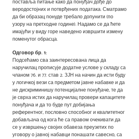
поставља питање како да понуђач дође до
веродостојних и потврђених података. Сматрамо
да би образац понуде требало допунити (по
узору на претходне године). Надамо се да ћете
имајући у виду горе наведено извршити измену
поменутог обрасца.
Одговор бр. 1:
Подсећамо сва заинтересована лица да
наручилац прописује додатне услове у складу са
чланом 76. и 77. став 2. ЗЈН на начин да исти буду
у логичкој вези са предметом јавне набавке и да
не дискриминишу потенцијалне понуђаче, те да
је сврха истих да наручилац провери капацитете
понуђача и да то буде пут добијања
референтног, пословно способног и квалитетног
добављача од кога ће са правом очекивати да
се у извршењу својих обавеза преузетих по
уговору о јавној набавци понашати савесно, са