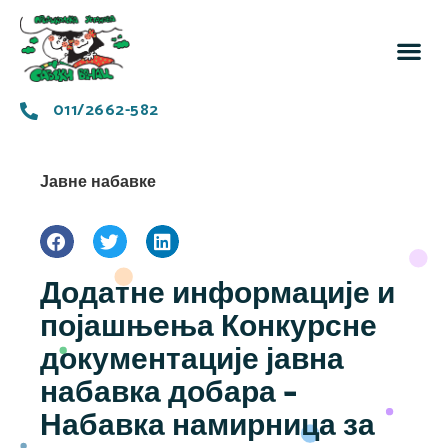
За 
Заједн
011/2662-582
Јавне набавке
Додатне информације и
појашњења Конкурсне
документације јавна
набавка добара –
Набавка намирница за