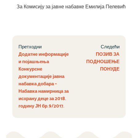
За Комисију за јавне набавке Емилија Пелевић
Претходни
Следећи
Додатне информације
ПОЗИВ ЗА
и појашњења
ПОДНОШЕЊЕ
Конкурсне
ПОНУДЕ
документације јавна
набавка добара –
Набавка намирница за
исхрану деце за 2018.
годину ЈН бр.9/2017.