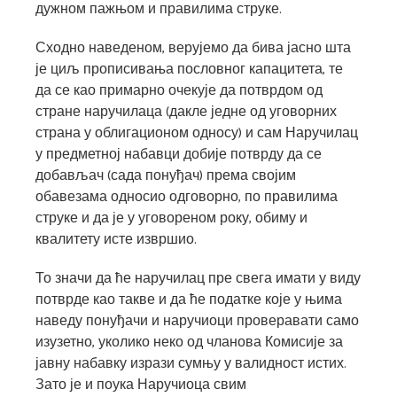
дужном пажњом и правилима струке.
Сходно наведеном, верујемо да бива јасно шта
је циљ прописивања пословног капацитета, те
да се као примарно очекује да потврдом од
стране наручилаца (дакле једне од уговорних
страна у облигационом односу) и сам Наручилац
у предметној набавци добије потврду да се
добављач (сада понуђач) према својим
обавезама односио одговорно, по правилима
струке и да је у уговореном року, обиму и
квалитету исте извршио.
То значи да ће наручилац пре свега имати у виду
потврде као такве и да ће податке које у њима
наведу понуђачи и наручиоци проверавати само
изузетно, уколико неко од чланова Комисије за
јавну набавку изрази сумњу у валидност истих.
Зато је и поука Наручиоца свим