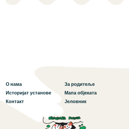
О нама
За родитеље
Историјат установе
Мапа објеката
Контакт
Јеловник