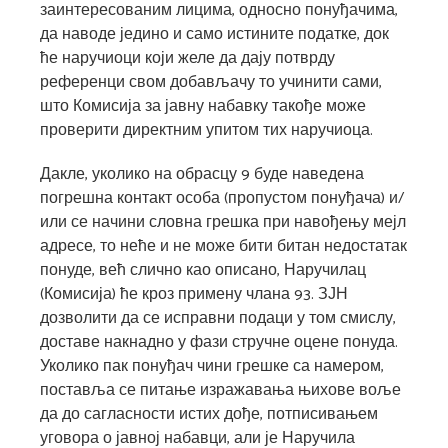
заинтересованим лицима, односно понуђачима,
да наводе једино и само истините податке, док
ће наручиоци који желе да дају потврду
референци свом добављачу то учинити сами,
што Комисија за јавну набавку такође може
проверити директним упитом тих наручиоца.
Дакле, уколико на обрасцу 9 буде наведена
погрешна контакт особа (пропустом понуђача) и/
или се начини словна грешка при навођењу мејл
адресе, то неће и не може бити битан недостатак
понуде, већ слично као описано, Наручилац
(Комисија) ће кроз примену члана 93. ЗЈН
дозволити да се исправни подаци у том смислу,
доставе накнадно у фази стручне оцене понуда.
Уколико пак понуђач чини грешке са намером,
поставља се питање изражавања њихове воље
да до сагласности истих дође, потписивањем
уговора о јавној набавци, али је Наручила