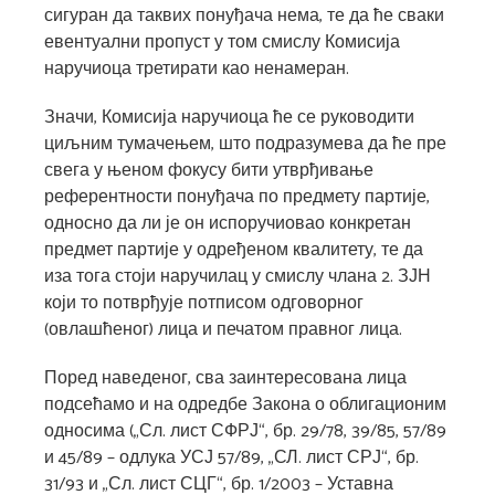
сигуран да таквих понуђача нема, те да ће сваки
евентуални пропуст у том смислу Комисија
наручиоца третирати као ненамеран.
Значи, Комисија наручиоца ће се руководити
циљним тумачењем, што подразумева да ће пре
свега у њеном фокусу бити утврђивање
референтности понуђача по предмету партије,
односно да ли је он испоручиовао конкретан
предмет партије у одређеном квалитету, те да
иза тога стоји наручилац у смислу члана 2. ЗЈН
који то потврђује потписом одговорног
(овлашћеног) лица и печатом правног лица.
Поред наведеног, сва заинтересована лица
подсећамо и на одредбе Закона о облигационим
односима („Сл. лист СФРЈ“, бр. 29/78, 39/85, 57/89
и 45/89 – одлука УСЈ 57/89, „СЛ. лист СРЈ“, бр.
31/93 и „Сл. лист СЦГ“, бр. 1/2003 – Уставна