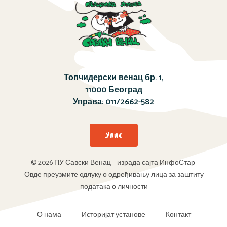
Топчидерски венац бр. 1,
11000 Београд
Управа:
011/2662-582
Упис
© 2026 ПУ Савски Венац – израда сајта ИнфоСтар
Овде преузмите oдлуку о одређивању лица за заштиту
података о личности
О нама
Историјат установе
Контакт