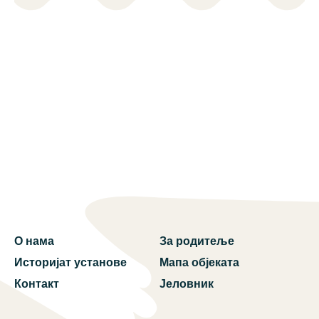
О нама
За родитеље
Историјат установе
Мапа објеката
Контакт
Јеловник