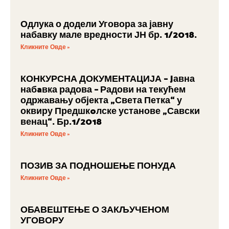
Одлука о додели Уговора за јавну
набавку мале вредности ЈН бр. 1/2018.
Кликните Овде »
КОНКУРСНА ДОКУМЕНТАЦИЈА – Jавна
набaвка радова – Радови на текућем
одржавању објекта „Света Петка“ у
оквиру Предшкoлске установе „Савски
венац“. Бр.1/2018
Кликните Овде »
ПОЗИВ ЗА ПОДНОШЕЊЕ ПОНУДА
Кликните Овде »
ОБАВЕШТЕЊЕ О ЗАКЉУЧЕНОМ
УГОВОРУ