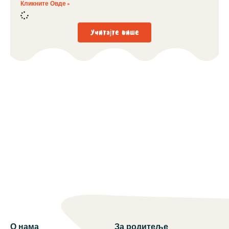
Кликните Овде »
Учитајте више
О нама
За родитеље