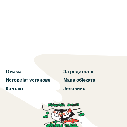
О нама
За родитеље
Историјат установе
Мапа објеката
Контакт
Јеловник